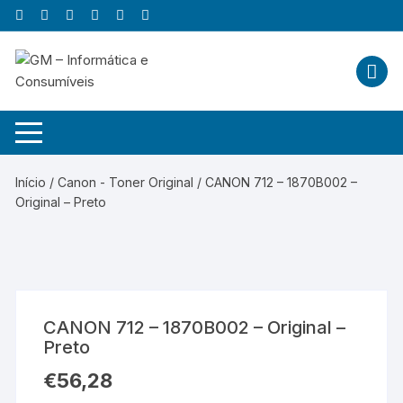
Skip
to
content
Início
/
Canon - Toner Original
/ CANON 712 – 1870B002 –
Original – Preto
CANON 712 – 1870B002 – Original –
Preto
€
56,28