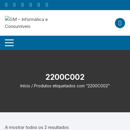
Skip
to
content
2200C002
Início
/ Produtos etiquetados com “2200C002”
A mostrar todos os 2 resultados