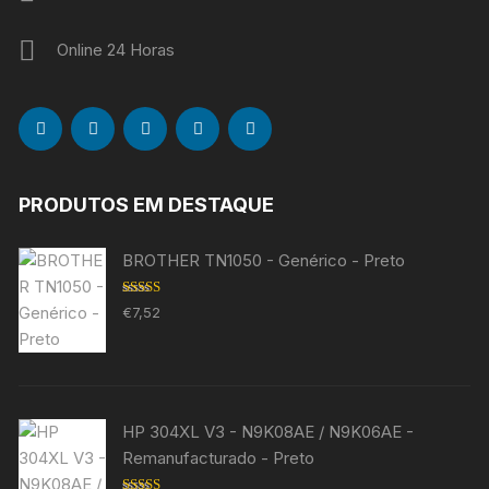
Online 24 Horas
PRODUTOS EM DESTAQUE
BROTHER TN1050 - Genérico - Preto
Avaliação
€
7,52
5.00
de 5
HP 304XL V3 - N9K08AE / N9K06AE -
Remanufacturado - Preto