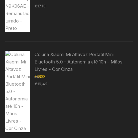
Avaliação
€
17,13
5.00
de 5
Coluna Xiaomi Mi Altavoz Portátil Mini
Bluetooth 5.0 - Autonomia até 10h - Mãos
Livres - Cor Cinza
Avaliação
€
19,42
5.00
de 5