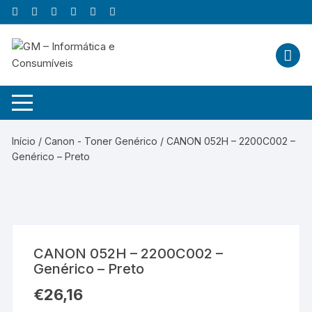
Skip
to
content
Início
/
Canon - Toner Genérico
/ CANON 052H – 2200C002 –
Genérico – Preto
CANON 052H – 2200C002 –
Genérico – Preto
€
26,16