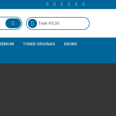
Total:
€
0,00
REMIUM
TONER ORIGINAIS
DRUMS
Canon
Brother – Genérico
HP
Canon – Genérico
Kyocera
Canon – Originais
Epson – Genéricos
HP – Genérico