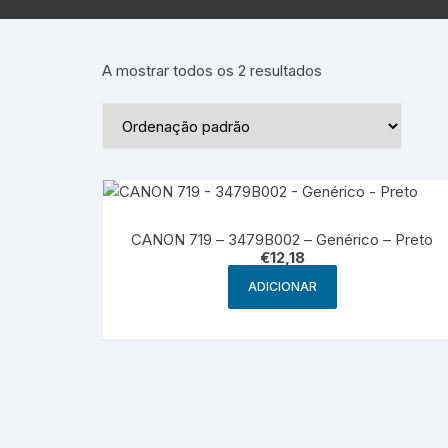
Epson – Pack
Rat
HP
A mostrar todos os 2 resultados
HP – Pack
Lexmark
Lexmark – Pack
CANON 719 – 3479B002 – Genérico – Preto
€
12,18
ADICIONAR