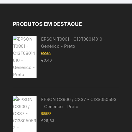
PRODUTOS EM DESTAQUE
EPSON T0801 - C13T08014010 -
Genérico - Preto
Avaliação
€
3,46
5.00
de 5
EPSON C3900 / CX37 - C13S050593
- Genérico - Preto
Avaliação
€
25,83
5.00
de 5