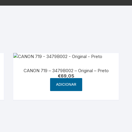
Samsung
Samsun
os sem fio
CANON 719 – 3479B002 – Original – Preto
€
69,05
ADICIONAR