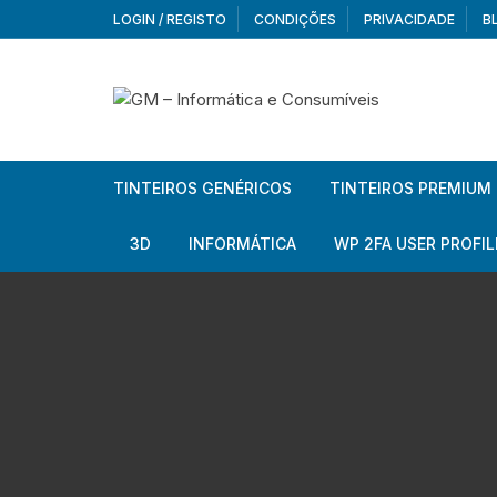
Skip
LOGIN / REGISTO
CONDIÇÕES
PRIVACIDADE
B
to
content
TINTEIROS GENÉRICOS
TINTEIROS PREMIUM
Brother
Brother
3D
INFORMÁTICA
WP 2FA USER PROFIL
Brother – Pack
Epson
Filamentos
Periféricos
Aur
Canon
HP
Armazenamento externo
Co
Ca
Canon – Pack
Lexmark
Redes e Conetividade
We
Me
Ad
Epson
Rat