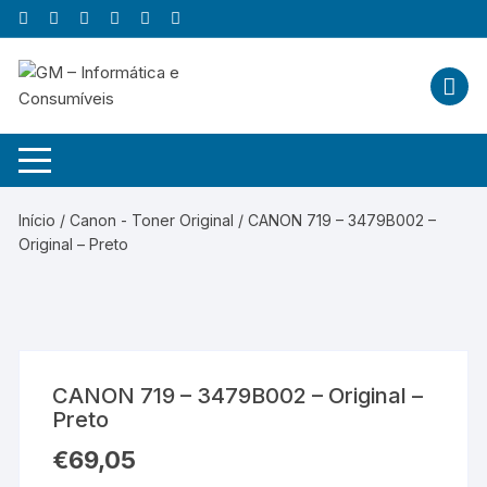
Skip
to
content
Início
/
Canon - Toner Original
/ CANON 719 – 3479B002 –
Original – Preto
CANON 719 – 3479B002 – Original –
Preto
€
69,05