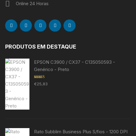
Online 24 Horas
PRODUTOS EM DESTAQUE
EPSON C3900 / CX37 - C13S050593 -
Genérico - Preto
Avaliação
€
25,83
5.00
de 5
Rato Subblim Business Plus S/fios - 1200 DPI