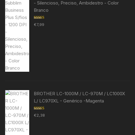
- Silencioso, Preciso, Ambidestro - Color
Branco
Avaliação
€
7,99
5.00
de 5
BROTHER LC-1000M / LC-970M / LC1000X
L/ LC970XL - Genérico -Magenta
Avaliação
€
2,38
5.00
de 5