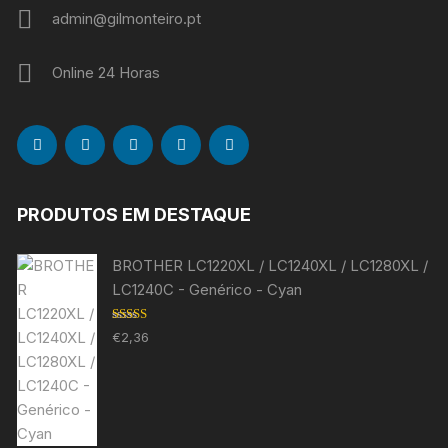
admin@gilmonteiro.pt
Online 24 Horas
PRODUTOS EM DESTAQUE
BROTHER LC1220XL / LC1240XL / LC1280XL /
LC1240C - Genérico - Cyan
Avaliação
€
2,36
5.00
de 5