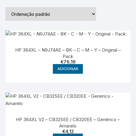
HP 364XL – N9J74AE – BK – C – M – Y – Original –
Pack
€
76,19
ADICIONAR
HP 364XL V2 – CB325EE / CB320EE – Genérico –
Amarelo
€
4,12