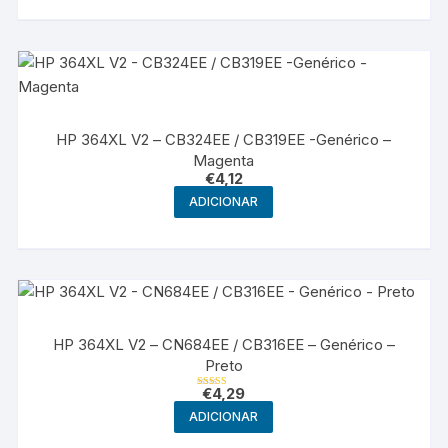
HP 364XL V2 – CB324EE / CB319EE -Genérico –
Magenta
€
4,12
ADICIONAR
HP 364XL V2 – CN684EE / CB316EE – Genérico –
Preto
€
4,29
Avaliação
5.00
ADICIONAR
de 5