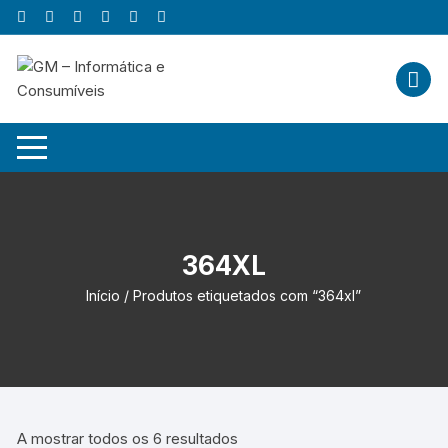
Skip
to
content
364XL
Início
/ Produtos etiquetados com “364xl”
A mostrar todos os 6 resultados