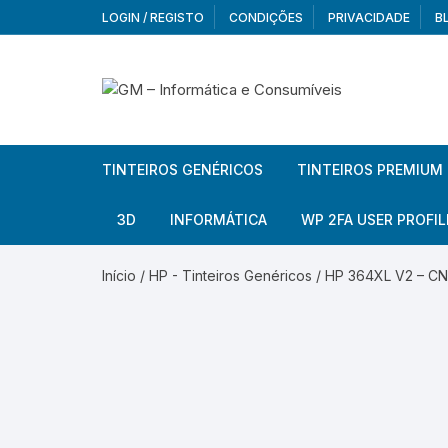
Skip
LOGIN / REGISTO
CONDIÇÕES
PRIVACIDADE
B
to
content
TINTEIROS GENÉRICOS
TINTEIROS PREMIUM
Brother
Brother
3D
INFORMÁTICA
WP 2FA USER PROFIL
Brother – Pack
Epson
Filamentos
Periféricos
Aur
Início
/
HP - Tinteiros Genéricos
/ HP 364XL V2 – CN
Canon
HP
Armazenamento externo
Co
Ca
Canon – Pack
Lexmark
Redes e Conetividade
We
Me
Ad
Epson
Rat