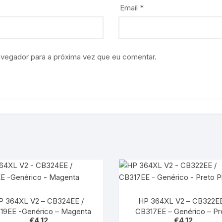
Email
*
avegador para a próxima vez que eu comentar.
P 364XL V2 – CB324EE /
HP 364XL V2 – CB322EE
19EE -Genérico – Magenta
CB317EE – Genérico – Pr
€
4,12
€
4,12
Photo