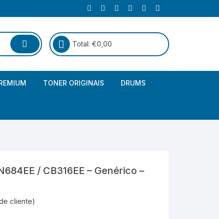
Total:
€
0,00
REMIUM
TONER ORIGINAIS
DRUMS
Canon
Brother – Genérico
HP
Canon – Genérico
Kyocera
Canon – Originais
684EE / CB316EE – Genérico –
Epson – Genéricos
HP – Genérico
de cliente)