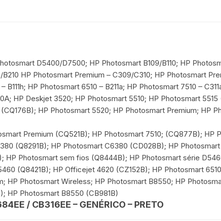
Photosmart D5400/D7500; HP Photosmart B109/B110; HP Photos
9/B210 HP Photosmart Premium – C309/C310; HP Photosmart Pr
 – B111h; HP Photosmart 6510 – B211a; HP Photosmart 7510 – C31
70A; HP Deskjet 3520; HP Photosmart 5510; HP Photosmart 5515
 (CQ176B); HP Photosmart 5520; HP Photosmart Premium; HP P
smart Premium (CQ521B); HP Photosmart 7510; (CQ877B); HP 
380 (Q8291B); HP Photosmart C6380 (CD028B); HP Photosmart 
 HP Photosmart sem fios (Q8444B); HP Photosmart série D5460;
5460 (Q8421B); HP Officejet 4620 (CZ152B); HP Photosmart 651
m; HP Photosmart Wireless; HP Photosmart B8550; HP Photosm
); HP Photosmart B8550 (CB981B)
684EE / CB316EE – GENÉRICO – PRETO