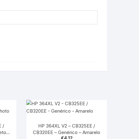
 /
HP 364XL V2 – CB325EE /
eto
CB320EE – Genérico – Amarelo
€
4,12