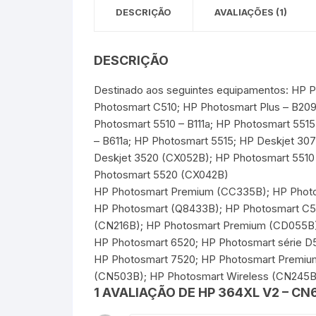
DESCRIÇÃO
AVALIAÇÕES (1)
DESCRIÇÃO
Destinado aos seguintes equipamentos: HP 
Photosmart C510; HP Photosmart Plus – B20
Photosmart 5510 – B111a; HP Photosmart 5515
– B611a; HP Photosmart 5515; HP Deskjet 30
Deskjet 3520 (CX052B); HP Photosmart 5510
Photosmart 5520 (CX042B)
HP Photosmart Premium (CC335B); HP Photo
HP Photosmart (Q8433B); HP Photosmart C5
(CN216B); HP Photosmart Premium (CD055B);
HP Photosmart 6520; HP Photosmart série D
HP Photosmart 7520; HP Photosmart Premiu
(CN503B); HP Photosmart Wireless (CN245B
1 AVALIAÇÃO DE
HP 364XL V2 – CN