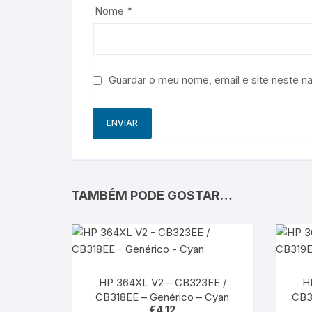
Nome
*
Guardar o meu nome, email e site neste n
TAMBÉM PODE GOSTAR…
HP 364XL V2 – CB323EE /
H
CB318EE – Genérico – Cyan
CB3
€
4,12