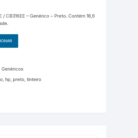
g
HP – Originais
/ CB316EE – Genérico – Preto. Contém 18,6
Samsung – Genérico
ade.
CIONAR
s Genéricos
co
,
hp
,
preto
,
tinteiro
M
e
s
s
e
n
g
e