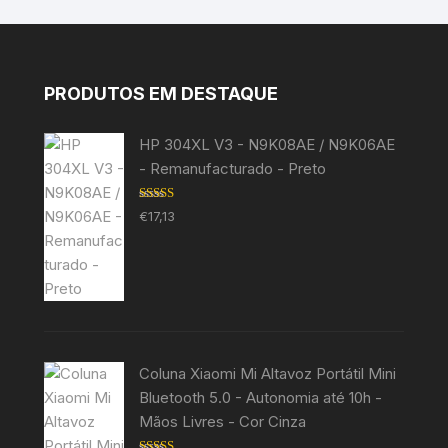
PRODUTOS EM DESTAQUE
HP 304XL V3 - N9K08AE / N9K06AE
- Remanufacturado - Preto
Avaliação
€
17,13
5.00
de 5
Coluna Xiaomi Mi Altavoz Portátil Mini
Bluetooth 5.0 - Autonomia até 10h -
Mãos Livres - Cor Cinza