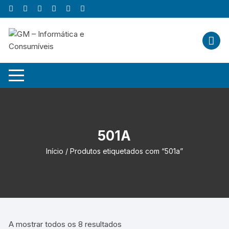
Skip
to
content
501A
Início
/ Produtos etiquetados com “501a”
A mostrar todos os 8 resultados