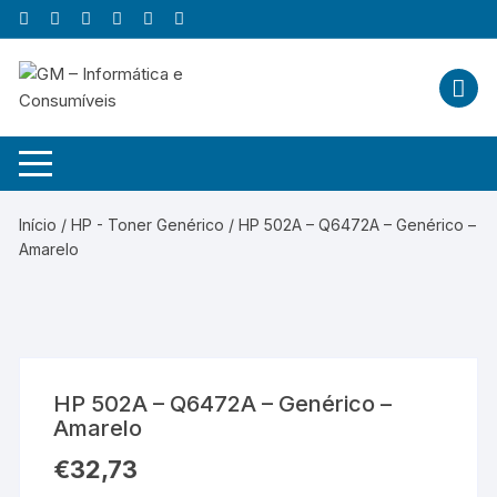
Skip
to
content
Início
/
HP - Toner Genérico
/ HP 502A – Q6472A – Genérico –
Amarelo
HP 502A – Q6472A – Genérico –
Amarelo
€
32,73