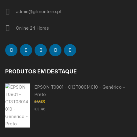
admin@gilmonteiro.pt
Online 24 Horas
PRODUTOS EM DESTAQUE
EPSON T0801 - C13T08014010 - Genérico -
Preto
Avaliação
€
3,46
5.00
de 5