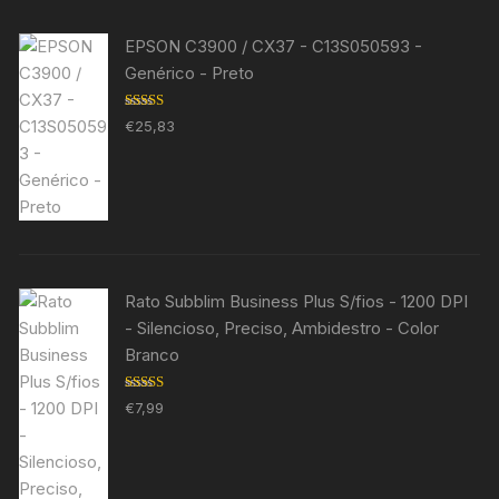
EPSON C3900 / CX37 - C13S050593 -
Genérico - Preto
Avaliação
€
25,83
5.00
de 5
Rato Subblim Business Plus S/fios - 1200 DPI
- Silencioso, Preciso, Ambidestro - Color
Branco
Avaliação
€
7,99
5.00
de 5