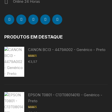
Online 24 Horas
PRODUTOS EM DESTAQUE
CANON BCI3 - 4479A002 - Genérico - Preto
Avaliação
€
3,57
5.00
de 5
EPSON T0801 - C13T08014010 - Genérico -
Preto
Avaliação