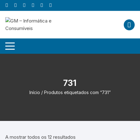
Skip
to
content
731
Início
/ Produtos etiquetados com “731”
A mostrar todos os 12 resultados