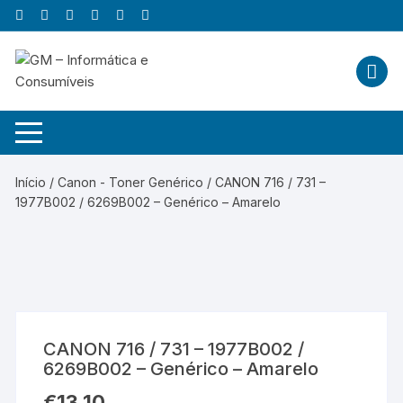
Skip
to
content
Início
/
Canon - Toner Genérico
/ CANON 716 / 731 –
1977B002 / 6269B002 – Genérico – Amarelo
CANON 716 / 731 – 1977B002 /
6269B002 – Genérico – Amarelo
€
13,10