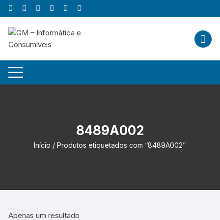
Skip
to
content
8489A002
Início
/ Produtos etiquetados com “8489A002”
Apenas um resultado