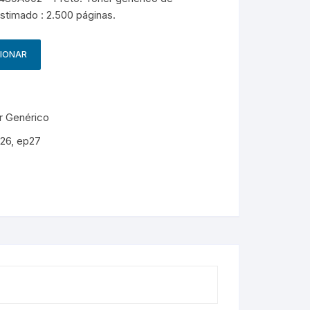
g
HP – Originais
stimado : 2.500 páginas.
Samsung – Genérico
CIONAR
r Genérico
26
,
ep27
M
e
s
s
e
n
g
e