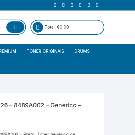
Total:
€
0,00
REMIUM
TONER ORIGINAIS
DRUMS
Canon
Brother – Genérico
HP
Canon – Genérico
Kyocera
Canon – Originais
26 – 8489A002 – Genérico –
Epson – Genéricos
HP – Genérico
89A002 – Preto. Toner genérico de