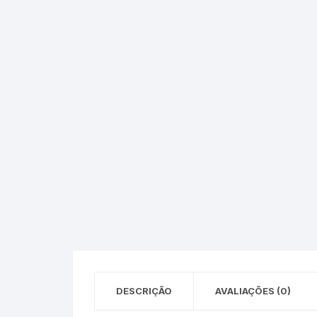
Epson – Pack
Rat
HP
HP – Pack
Lexmark
Lexmark – Pack
DESCRIÇÃO
AVALIAÇÕES (0)