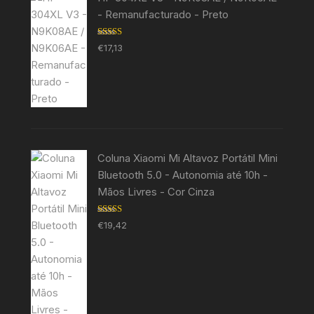
- Remanufacturado - Preto
Avaliação
€
17,13
5.00
de 5
Coluna Xiaomi Mi Altavoz Portátil Mini
Bluetooth 5.0 - Autonomia até 10h -
Mãos Livres - Cor Cinza
Avaliação
€
19,42
5.00
de 5