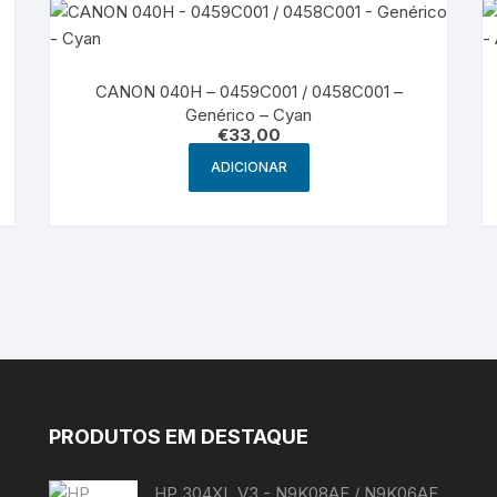
CANON 040H – 0459C001 / 0458C001 –
Genérico – Cyan
€
33,00
ADICIONAR
PRODUTOS EM DESTAQUE
HP 304XL V3 - N9K08AE / N9K06AE