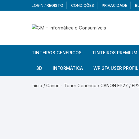
Skip
LOGIN / REGISTO
CONDIÇÕES
PRIVACIDADE
B
to
content
TINTEIROS GENÉRICOS
TINTEIROS PREMIUM
Brother
Brother
3D
INFORMÁTICA
WP 2FA USER PROFIL
Brother – Pack
Epson
Filamentos
Periféricos
Aur
Início
/
Canon - Toner Genérico
/ CANON EP27 / EP2
Canon
HP
Armazenamento externo
Co
Ca
Canon – Pack
Lexmark
Redes e Conetividade
We
Me
Ad
Epson
Rat