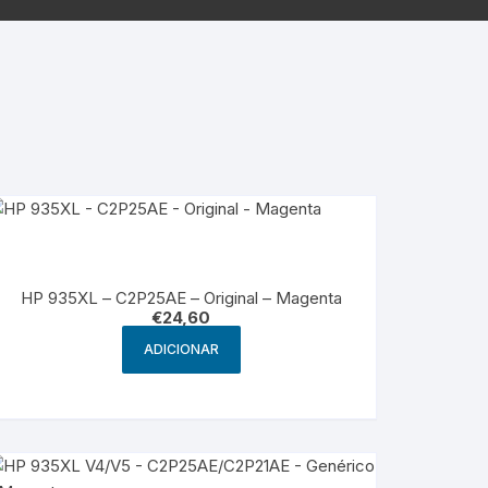
g
HP – Originais
Samsung – Genérico
HP 935XL – C2P25AE – Original – Magenta
€
24,60
ADICIONAR