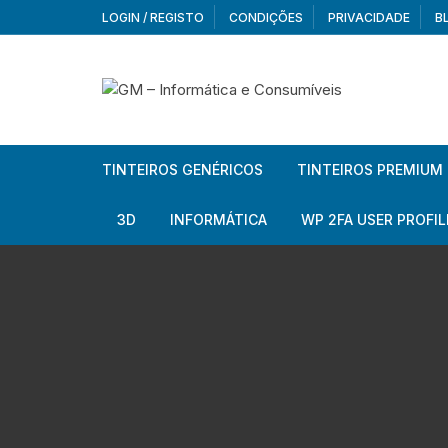
Skip
LOGIN / REGISTO
CONDIÇÕES
PRIVACIDADE
B
to
content
TINTEIROS GENÉRICOS
TINTEIROS PREMIUM
Brother
Brother
3D
INFORMÁTICA
WP 2FA USER PROFIL
Brother – Pack
Epson
Filamentos
Periféricos
Aur
Canon
HP
Armazenamento externo
Co
Ca
Canon – Pack
Lexmark
Redes e Conetividade
We
Me
Ad
Epson
Rat