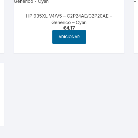
HP 935XL V4/V5 – C2P24AE/C2P20AE –
Genérico – Cyan
€
4,17
ADICIONAR