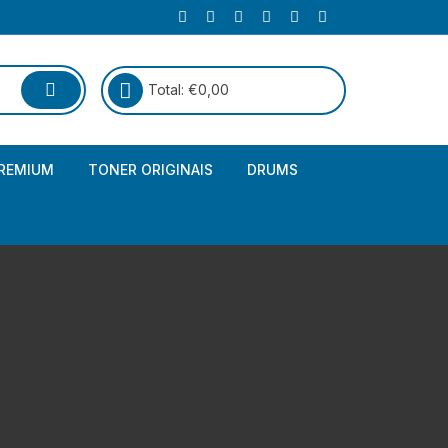
Total:
€
0,00
REMIUM
TONER ORIGINAIS
DRUMS
Canon
Brother – Genérico
HP
Canon – Genérico
Kyocera
Canon – Originais
Epson – Genéricos
HP – Genérico