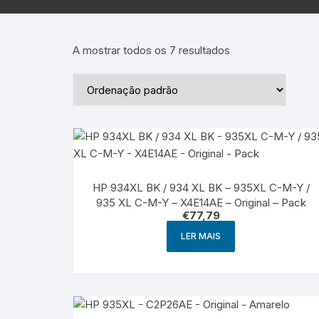
Epson – Pack
Rat
HP
A mostrar todos os 7 resultados
HP – Pack
Lexmark
Lexmark – Pack
HP 934XL BK / 934 XL BK – 935XL C-M-Y /
935 XL C-M-Y – X4E14AE – Original – Pack
€
77,79
LER MAIS