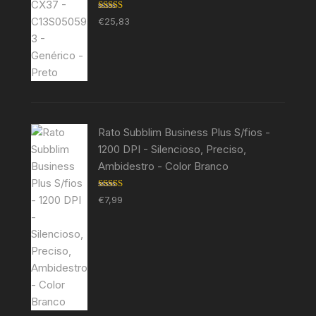
Avaliação
€
25,83
5.00
de 5
Rato Subblim Business Plus S/fios -
1200 DPI - Silencioso, Preciso,
Ambidestro - Color Branco
Avaliação
€
7,99
5.00
de 5