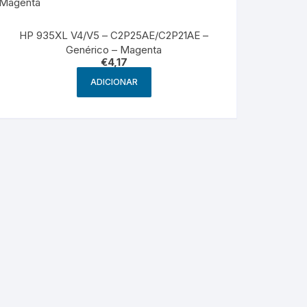
HP 935XL V4/V5 – C2P25AE/C2P21AE –
Genérico – Magenta
€
4,17
ADICIONAR