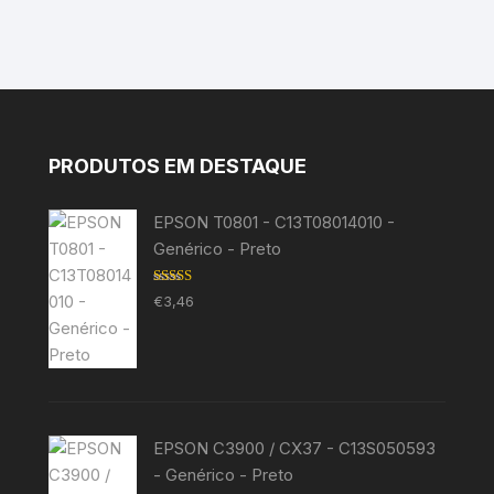
PRODUTOS EM DESTAQUE
EPSON T0801 - C13T08014010 -
Genérico - Preto
Avaliação
€
3,46
5.00
de 5
EPSON C3900 / CX37 - C13S050593
- Genérico - Preto