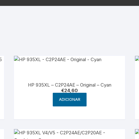
Samsung
Samsun
os sem fio
HP 935XL – C2P24AE – Original – Cyan
€
24,60
ADICIONAR