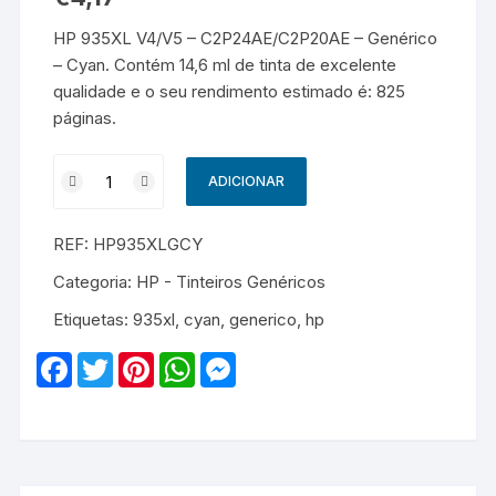
HP 935XL V4/V5 – C2P24AE/C2P20AE – Genérico
– Cyan. Contém 14,6 ml de tinta de excelente
qualidade e o seu rendimento estimado é: 825
páginas.
Quantidade
ADICIONAR
de
HP
REF:
HP935XLGCY
935XL
V4/V5
Categoria:
HP - Tinteiros Genéricos
-
Etiquetas:
935xl
,
cyan
,
generico
,
hp
C2P24AE/C2P20AE
-
F
T
P
W
M
Genérico
a
w
i
h
e
c
i
n
a
s
-
e
t
t
t
s
Cyan
b
t
e
s
e
o
e
r
A
n
o
r
e
p
g
k
s
p
e