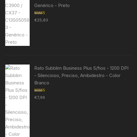
Genérico - Preto
Avaliação
€
25,83
5.00
de 5
Rato Subblim Business Plus S/fios - 1200 DPI
- Silencioso, Preciso, Ambidestro - Color
Branco
Avaliação
€
7,99
5.00
de 5