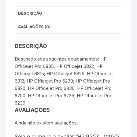
t
r
DESCRIÇÃO
AVALIAÇÕES (0)
DESCRIÇÃO
Destinado aos seguintes equipamentos: HP
Officejet Pro 6835; HP Officejet 6822; HP
Officejet 6815; HP Officejet 6825; HP Officejet
6812; HP Officejet Pro 6230; HP Officejet Pro
6820; HP Officejet Pro 6830; HP Officejet Pro
6200; HP Officejet Pro 6235; HP Officejet Pro
6239
AVALIAÇÕES
Ainda não existem avaliações.
Seja o primeiro a avaliar “HP 935XL V4/V5