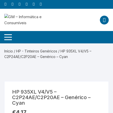
Skip
to
content
Início
/
HP - Tinteiros Genéricos
/ HP 935XL V4/V5 –
C2P24AE/C2P20AE – Genérico – Cyan
HP 935XL V4/V5 –
C2P24AE/C2P20AE – Genérico –
Cyan
€
4,17