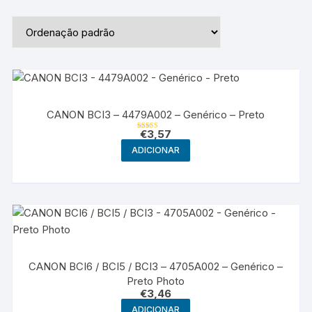
CANON BCI3 – 4479A002 – Genérico – Preto
€
3,57
Avaliação
5.00
ADICIONAR
de 5
CANON BCI6 / BCI5 / BCI3 – 4705A002 – Genérico –
Preto Photo
€
3,46
ADICIONAR