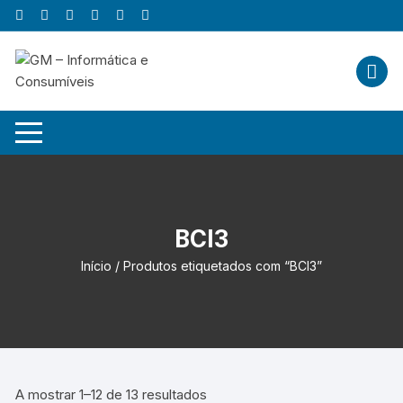
Skip
to
content
BCI3
Início
/ Produtos etiquetados com “BCI3”
A mostrar 1–12 de 13 resultados