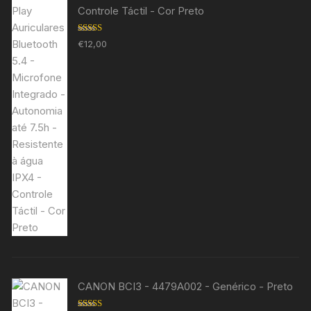
Controle Táctil - Cor Preto
Avaliação
€
12,00
5.00
de 5
CANON BCI3 - 4479A002 - Genérico - Preto