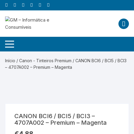
Skip
to
content
Início
/
Canon - Tinteiros Premium
/ CANON BCI6 / BCI5 / BCI3
– 4707A002 – Premium – Magenta
CANON BCI6 / BCI5 / BCI3 –
4707A002 – Premium – Magenta
€
4,88