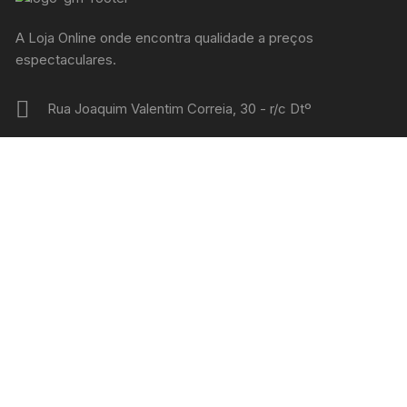
A Loja Online onde encontra qualidade a preços
espectaculares.
Rua Joaquim Valentim Correia, 30 - r/c Dtº
+351 912284314
admin@gilmonteiro.pt
Online 24 Horas
PRODUTOS EM DESTAQUE