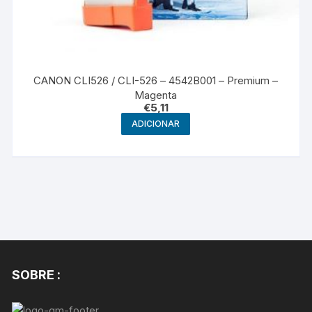
CANON CLI526 / CLI-526 – 4542B001 – Premium –
Magenta
€
5,11
ADICIONAR
SOBRE :