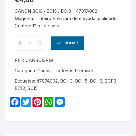
CANON BCI6 / BCI5 / BCI3 – 4707A002 –
Magenta. Tinteiro Premium de elevada qualidade.
Contém 12 ml de tinta.
Quantidade
ADICIONAR
de
CANON
REF:
CANBCI3PM
BCI6
/
Categoria:
Canon - Tinteiros Premium
BCI5
Etiquetas:
4707A002
,
BCI-3
,
BCI-5
,
BCI-6
,
BCI13
,
/
BCI3
,
BCI5
BCI3
-
F
T
P
W
M
4707A002
a
w
i
h
e
c
i
n
a
s
-
e
t
t
t
s
Premium
b
t
e
s
e
o
e
r
A
n
-
o
r
e
p
g
Magenta
k
s
p
e