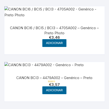
CANON BCI6 / BCI5 / BCI3 – 4705A002 – Genérico –
Preto Photo
€
3,46
ADICIONAR
CANON BCI3 – 4479A002 – Genérico – Preto
€
3,57
Avaliação
5.00
ADICIONAR
de 5