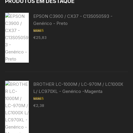
PRODUTOS EM DESTAQUE
EPSON C3900 / CX37 - C13S050593 -
Genérico - Preto
Avaliação
€
25,83
5.00
de 5
BROTHER LC-1000M / LC-970M / LC1000X
L/ LC970XL - Genérico -Magenta
Avaliação
€
2,38
5.00
de 5