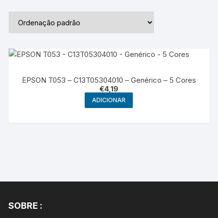
EPSON T053 – C13T05304010 – Genérico – 5 Cores
€
4,19
ADICIONAR
SOBRE :