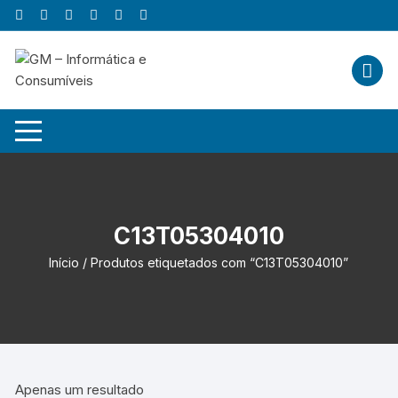
Skip
to
content
C13T05304010
Início
/ Produtos etiquetados com “C13T05304010”
Apenas um resultado