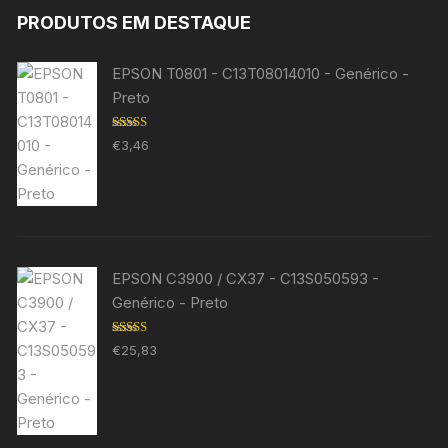
PRODUTOS EM DESTAQUE
EPSON T0801 - C13T08014010 - Genérico -
Preto
Avaliação
€
3,46
5.00
de 5
EPSON C3900 / CX37 - C13S050593 -
Genérico - Preto
Avaliação
€
25,83
5.00
de 5