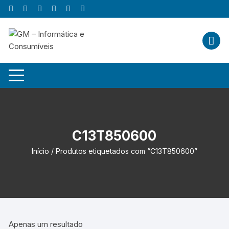
Skip
to
content
C13T850600
Início
/ Produtos etiquetados com “C13T850600”
Apenas um resultado