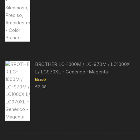
BROTHER LC-1000M / LC-970M / LC1000X
L/ LC970XL - Genérico -Magenta
Avaliação
€
2,38
5.00
de 5