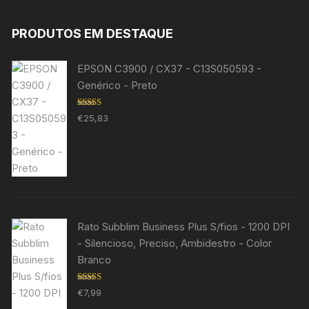
PRODUTOS EM DESTAQUE
EPSON C3900 / CX37 - C13S050593 -
Genérico - Preto
Avaliação
€
25,83
5.00
de 5
Rato Subblim Business Plus S/fios - 1200 DPI
- Silencioso, Preciso, Ambidestro - Color
Branco
Avaliação
€
7,99
5.00
de 5