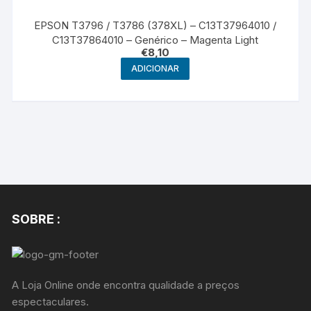
EPSON T3796 / T3786 (378XL) – C13T37964010 /
C13T37864010 – Genérico – Magenta Light
€
8,10
ADICIONAR
SOBRE :
A Loja Online onde encontra qualidade a preços
espectaculares.