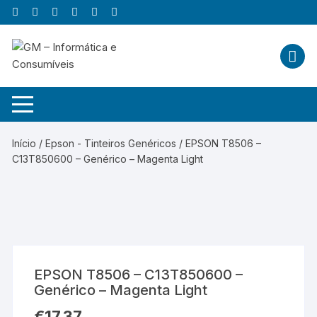
Skip
to
content
Início
/
Epson - Tinteiros Genéricos
/ EPSON T8506 –
C13T850600 – Genérico – Magenta Light
EPSON T8506 – C13T850600 –
Genérico – Magenta Light
€
17,37