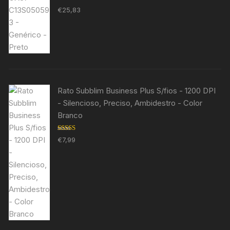
Avaliação
€
25,83
5.00
de 5
Rato Subblim Business Plus S/fios - 1200 DPI
- Silencioso, Preciso, Ambidestro - Color
Branco
Avaliação
€
7,99
5.00
de 5