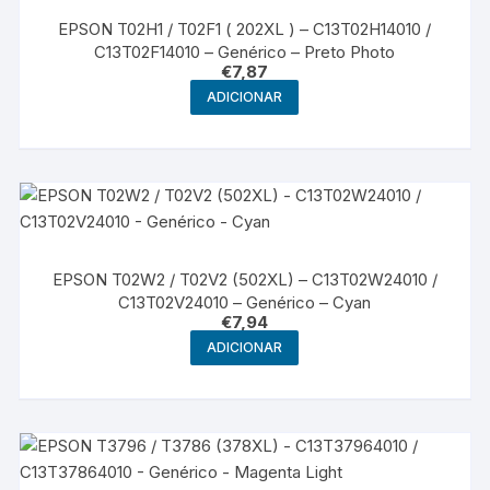
EPSON T02H1 / T02F1 ( 202XL ) – C13T02H14010 /
C13T02F14010 – Genérico – Preto Photo
€
7,87
ADICIONAR
EPSON T02W2 / T02V2 (502XL) – C13T02W24010 /
C13T02V24010 – Genérico – Cyan
€
7,94
ADICIONAR