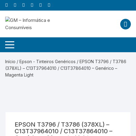
Skip
to
content
Início
/
Epson - Tinteiros Genéricos
/ EPSON T3796 / T3786
(378XL) – C13T37964010 / C13T37864010 – Genérico –
Magenta Light
EPSON T3796 / T3786 (378XL) –
C13T37964010 / C13T37864010 –