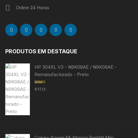
Online 24 Horas
PRODUTOS EM DESTAQUE
HP 304XL V3 - N9K08AE / N9K06AE -
Remanufacturado - Preto
Avaliação
€
17,13
5.00
de 5
Coluna Xiaomi Mi Altavoz Portátil Mini