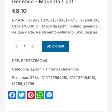
Genérico – Magenta Light
€
8,10
EPSON T3796 / T3786 (378XL) – C13T37964010 /
C13T37864010 – Magenta Light. Tinteiro genérico
de qualidade. Rendimento estimado : 830 páginas
Quantidade
ADICIONAR
de
EPSON
REF:
EPST3796GML
T3796
/
Categoria:
Epson - Tinteiros Genéricos
T3786
Etiquetas:
378xl
,
C13T37864010
,
C13T37964010
,
(378XL)
t3786
,
t3796
-
C13T37964010
F
T
P
W
M
/
a
w
i
h
e
c
i
n
a
s
C13T37864010
e
t
t
t
s
-
b
t
e
s
e