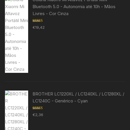
Bluetooth 5.0 - Autonomia até 10h - Mãos
Livres - Cor Cinza
Avaliação
€
19,42
5.00
de 5
BROTHER LC1220XL / LC1240XL / LC1280XL /
LC1240C - Genérico - Cyan
Avaliação
€
2,36
5.00
de 5