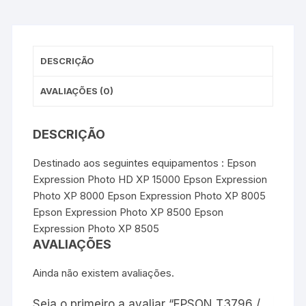
o
e
r
A
n
Genérico
o
r
e
p
g
-
k
s
p
e
t
r
Magenta
Light
DESCRIÇÃO
AVALIAÇÕES (0)
DESCRIÇÃO
Destinado aos seguintes equipamentos : Epson
Expression Photo HD XP 15000 Epson Expression
Photo XP 8000 Epson Expression Photo XP 8005
Epson Expression Photo XP 8500 Epson
Expression Photo XP 8505
AVALIAÇÕES
Ainda não existem avaliações.
Seja o primeiro a avaliar “EPSON T3796 /