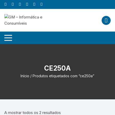
Skip
to
content
CE250A
Início
/ Produtos etiquetados com “ce250a”
A mostrar todos os 2 resultados