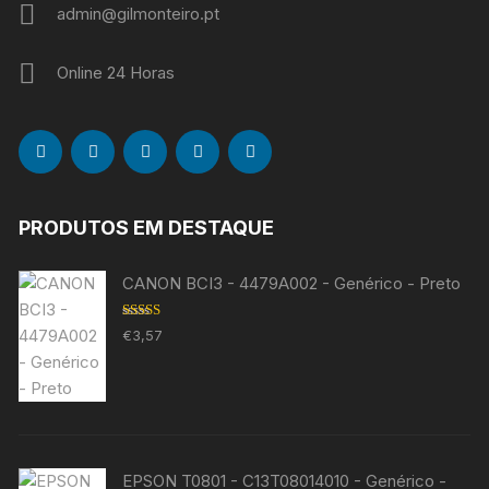
admin@gilmonteiro.pt
Online 24 Horas
PRODUTOS EM DESTAQUE
CANON BCI3 - 4479A002 - Genérico - Preto
Avaliação
€
3,57
5.00
de 5
EPSON T0801 - C13T08014010 - Genérico -