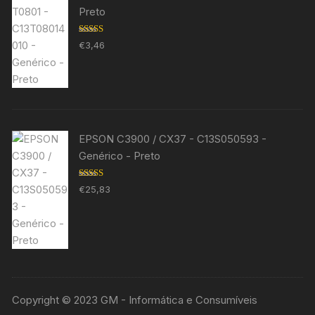
Preto
Avaliação
€
3,46
5.00
de 5
EPSON C3900 / CX37 - C13S050593 -
Genérico - Preto
Avaliação
€
25,83
5.00
de 5
Copyright © 2023 GM - Informática e Consumíveis