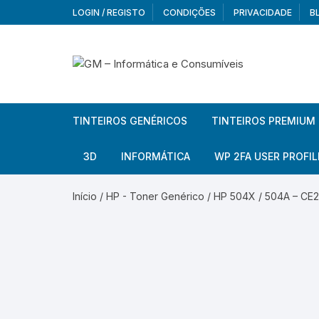
Skip
LOGIN / REGISTO
CONDIÇÕES
PRIVACIDADE
B
to
content
TINTEIROS GENÉRICOS
TINTEIROS PREMIUM
Brother
Brother
3D
INFORMÁTICA
WP 2FA USER PROFIL
Brother – Pack
Epson
Filamentos
Periféricos
Aur
Início
/
HP - Toner Genérico
/ HP 504X / 504A – CE2
Canon
HP
Armazenamento externo
Co
Ca
Canon – Pack
Lexmark
Redes e Conetividade
We
Me
Ad
Epson
Rat