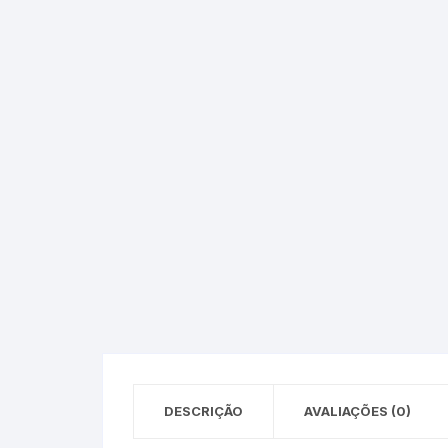
Epson – Pack
Rat
HP
HP – Pack
Lexmark
Lexmark – Pack
DESCRIÇÃO
AVALIAÇÕES (0)