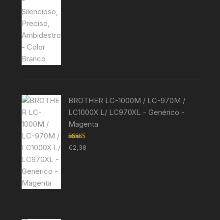
BROTHER LC-1000M / LC-970M /
LC1000X L/ LC970XL - Genérico -
Magenta
Avaliação
€
2,38
5.00
de 5