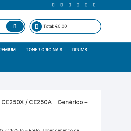
Total:
€
0,00
REMIUM
TONER ORIGINAIS
DRUMS
Canon
Brother – Genérico
HP
Canon – Genérico
Kyocera
Canon – Originais
 CE250X / CE250A – Genérico –
Epson – Genéricos
HP – Genérico
X / CE250A – Preto. Toner genérico de