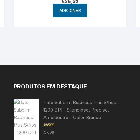
€
35,32
ADICIONAR
PRODUTOS EM DESTAQUE
Rato Subblim Business Plus S/fios -
1200 DPI - Silencioso, Preciso,
Ambidestro - Color Branco
Avaliação
€
7,99
5.00
de 5