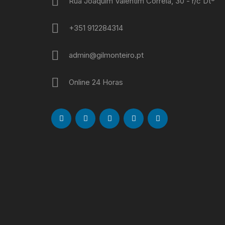
Rua Joaquim Valentim Correia, 30 - r/c Dtº
+351 912284314
admin@gilmonteiro.pt
Online 24 Horas