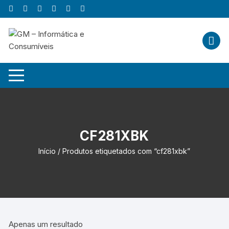
Skip
to
content
CF281XBK
Início
/ Produtos etiquetados com “cf281xbk”
Apenas um resultado