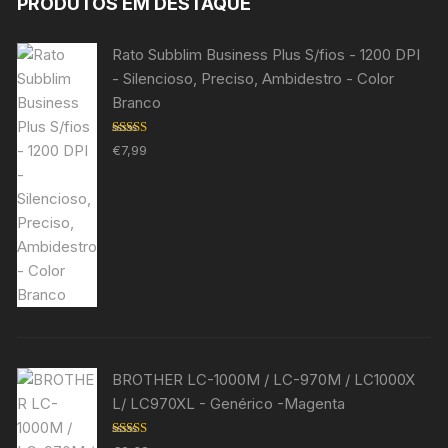
PRODUTOS EM DESTAQUE
Rato Subblim Business Plus S/fios - 1200 DPI
- Silencioso, Preciso, Ambidestro - Color
Branco
Avaliação
€
7,99
5.00
de 5
BROTHER LC-1000M / LC-970M / LC1000X
L/ LC970XL - Genérico -Magenta
Avaliação