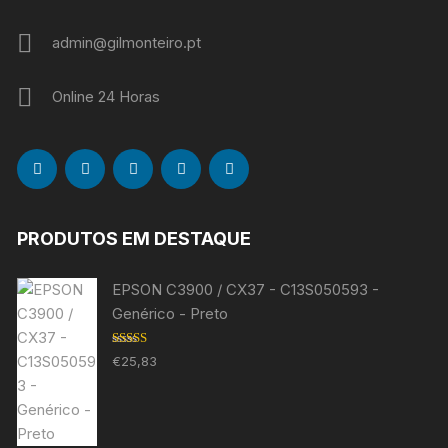
admin@gilmonteiro.pt
Online 24 Horas
PRODUTOS EM DESTAQUE
EPSON C3900 / CX37 - C13S050593 -
Genérico - Preto
Avaliação
€
25,83
5.00
de 5