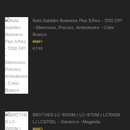
Rato Subblim Business Plus S/fios - 1200 DPI
- Silencioso, Preciso, Ambidestro - Color
Branco
Avaliação
€
7,99
5.00
de 5
BROTHER LC-1000M / LC-970M / LC1000X
L/ LC970XL - Genérico -Magenta