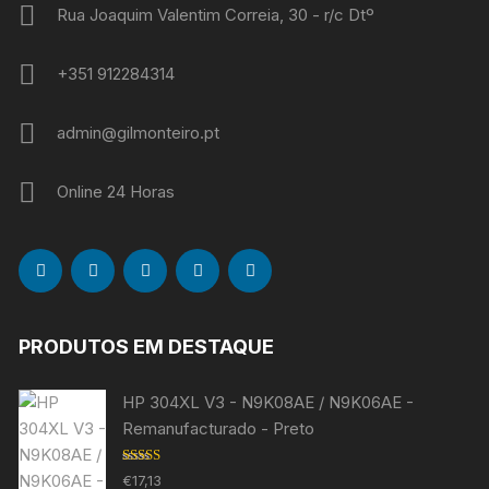
Rua Joaquim Valentim Correia, 30 - r/c Dtº
+351 912284314
admin@gilmonteiro.pt
Online 24 Horas
PRODUTOS EM DESTAQUE
HP 304XL V3 - N9K08AE / N9K06AE -
Remanufacturado - Preto
Avaliação
€
17,13