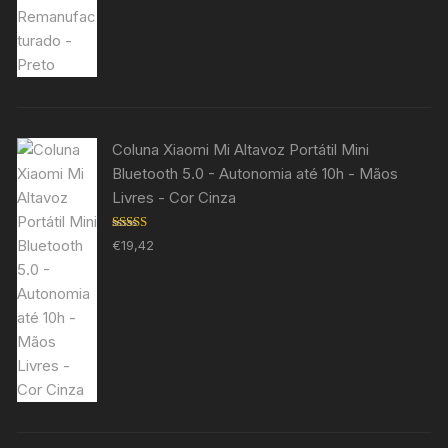
5.00
de 5
Coluna Xiaomi Mi Altavoz Portátil Mini
Bluetooth 5.0 - Autonomia até 10h - Mãos
Livres - Cor Cinza
Avaliação
€
19,42
5.00
de 5