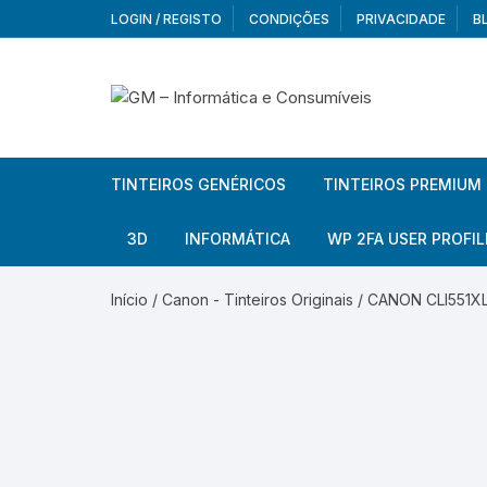
Skip
LOGIN / REGISTO
CONDIÇÕES
PRIVACIDADE
B
to
content
TINTEIROS GENÉRICOS
TINTEIROS PREMIUM
Brother
Brother
3D
INFORMÁTICA
WP 2FA USER PROFIL
Brother – Pack
Epson
Filamentos
Periféricos
Aur
Início
/
Canon - Tinteiros Originais
/ CANON CLI551XL 
Canon
HP
Armazenamento externo
Co
Ca
Canon – Pack
Lexmark
Redes e Conetividade
We
Me
Ad
Epson
Rat