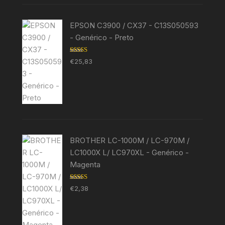
EPSON C3900 / CX37 - C13S050593
- Genérico - Preto
Avaliação
€
25,83
5.00
de 5
BROTHER LC-1000M / LC-970M /
LC1000X L/ LC970XL - Genérico -
Magenta
Avaliação
€
2,38
5.00
de 5