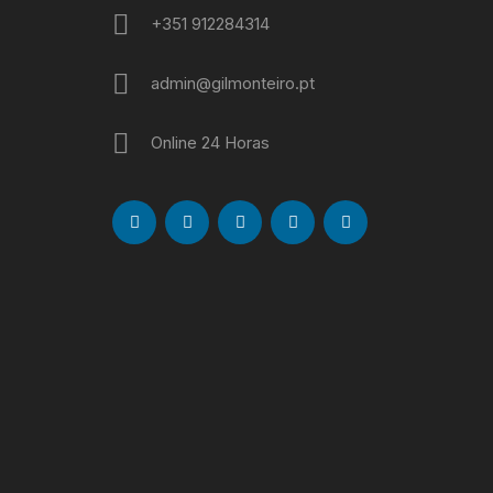
+351 912284314
admin@gilmonteiro.pt
Online 24 Horas