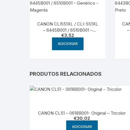
CANON CLI551XL / CLI-551XL
CAN
– 6445B001 / 6510B001 –
–
€
3,52
Genérico – Magenta
ADICIONAR
PRODUTOS RELACIONADOS
CANON CL51 – 0618B001- Original – Tricolor
€
30,02
ADICIONAR