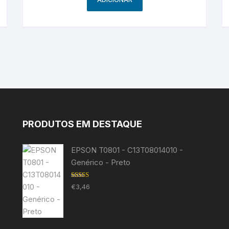
PRODUTOS EM DESTAQUE
EPSON T0801 - C13T08014010 -
Genérico - Preto
Avaliação
€
3,46
5.00
de 5