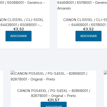
ON CLI551XL / CLI-551XL
CANON CLI551XL / CLI-5
 6443B001 / 6508B001 –
– 6446B001 / 6511B001 
€
3,52
€
3,52
Genérico – Preto
Genérico – Amarelo
ADICIONAR
ADICIONAR
CANON PG545XL / PG-545XL – 8286B001 /
8287B001 – Original – Preto
€
21,57
ADICIONAR