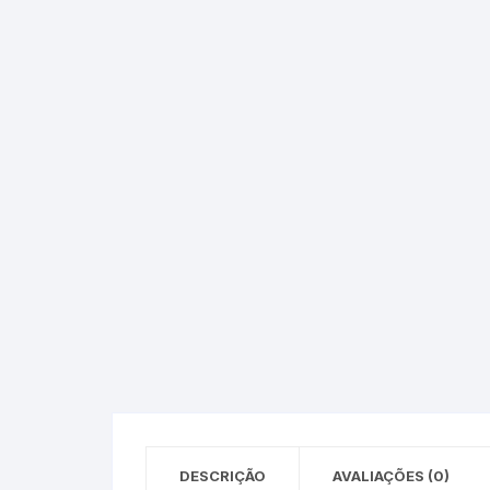
Epson – Pack
Rat
HP
HP – Pack
Lexmark
Lexmark – Pack
DESCRIÇÃO
AVALIAÇÕES (0)