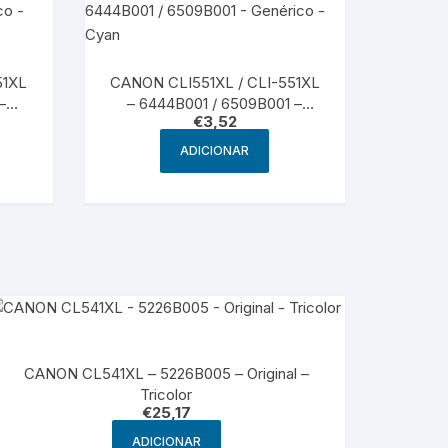
51XL
CANON CLI551XL / CLI-551XL
–
– 6444B001 / 6509B001 –
€
3,52
Genérico – Cyan
ADICIONAR
CANON CL541XL – 5226B005 – Original –
Tricolor
€
25,17
ADICIONAR