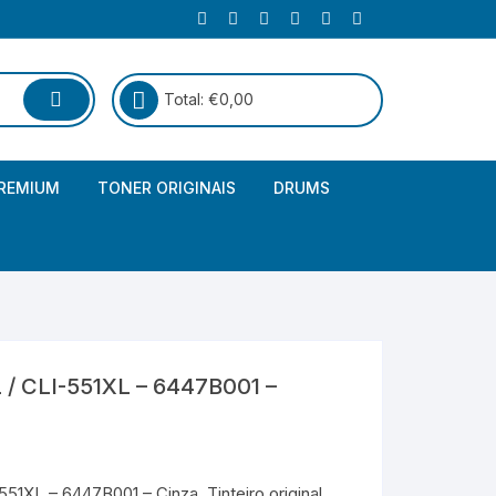
Total:
€
0,00
REMIUM
TONER ORIGINAIS
DRUMS
Canon
Brother – Genérico
HP
Canon – Genérico
Kyocera
Canon – Originais
/ CLI-551XL – 6447B001 –
Epson – Genéricos
HP – Genérico
1XL – 6447B001 – Cinza. Tinteiro original