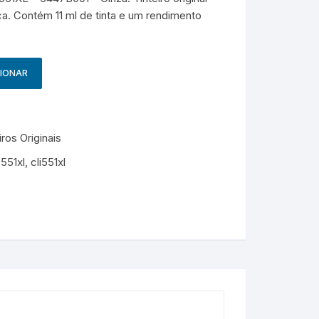
g
HP – Originais
a. Contém 11 ml de tinta e um rendimento
Samsung – Genérico
CIONAR
ros Originais
-551xl
,
cli551xl
M
e
s
s
e
n
g
e