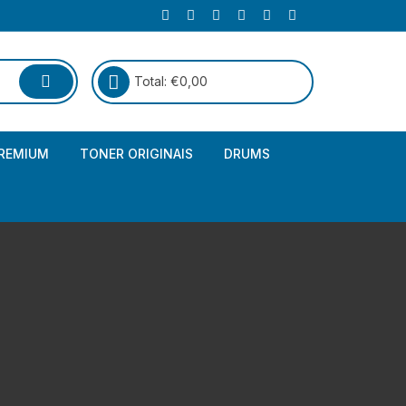
Total:
€
0,00
REMIUM
TONER ORIGINAIS
DRUMS
Canon
Brother – Genérico
HP
Canon – Genérico
Kyocera
Canon – Originais
Epson – Genéricos
HP – Genérico