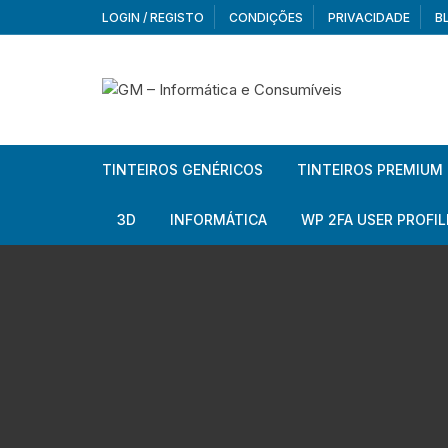
Skip
LOGIN / REGISTO
CONDIÇÕES
PRIVACIDADE
B
to
content
TINTEIROS GENÉRICOS
TINTEIROS PREMIUM
Brother
Brother
3D
INFORMÁTICA
WP 2FA USER PROFIL
Brother – Pack
Epson
Filamentos
Periféricos
Aur
Canon
HP
Armazenamento externo
Co
Ca
Canon – Pack
Lexmark
Redes e Conetividade
We
Me
Ad
Epson
Rat