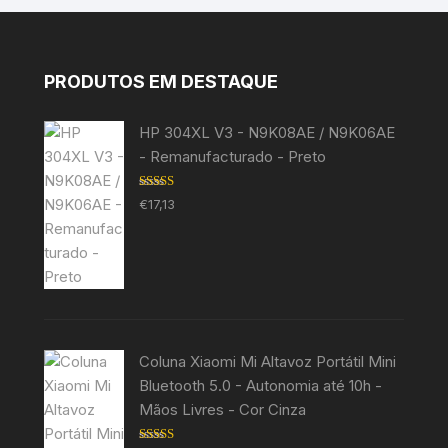
PRODUTOS EM DESTAQUE
HP 304XL V3 - N9K08AE / N9K06AE
- Remanufacturado - Preto
Avaliação
€
17,13
5.00
de 5
Coluna Xiaomi Mi Altavoz Portátil Mini
Bluetooth 5.0 - Autonomia até 10h -
Mãos Livres - Cor Cinza