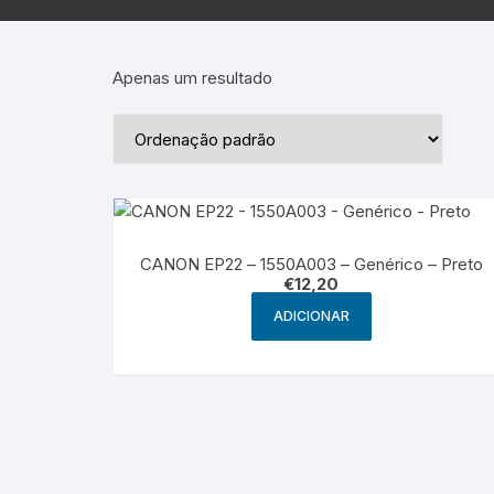
Epson – Pack
Rat
HP
Apenas um resultado
HP – Pack
Lexmark
Lexmark – Pack
CANON EP22 – 1550A003 – Genérico – Preto
€
12,20
ADICIONAR