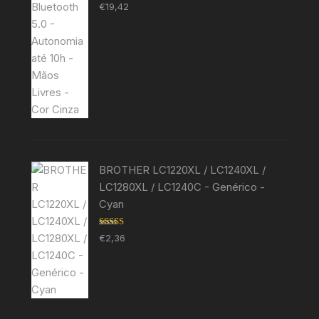
Avaliação
€
19,42
5.00
de 5
BROTHER LC1220XL / LC1240XL /
LC1280XL / LC1240C - Genérico -
Cyan
Avaliação
€
2,36
5.00
de 5