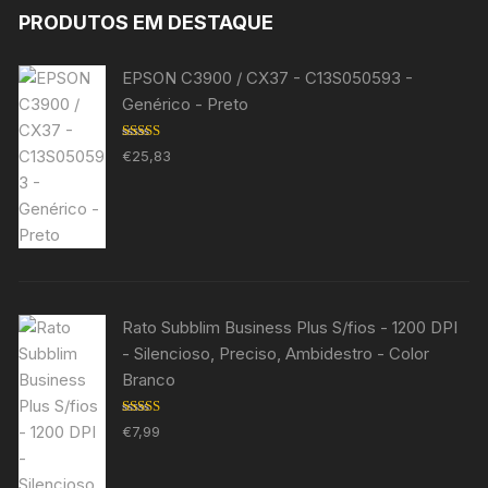
PRODUTOS EM DESTAQUE
EPSON C3900 / CX37 - C13S050593 -
Genérico - Preto
Avaliação
€
25,83
5.00
de 5
Rato Subblim Business Plus S/fios - 1200 DPI
- Silencioso, Preciso, Ambidestro - Color
Branco
Avaliação
€
7,99
5.00
de 5