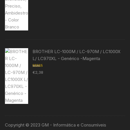
BROTHER LC-1000M / LC-970M / LC1000X
L/ LC970XL - Genérico -Magenta
Avaliação
€
2,38
5.00
de 5
Copyright © 2023 GM - Informática e Consumíveis