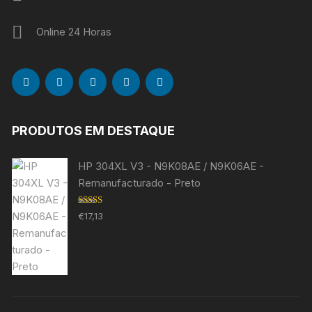
Online 24 Horas
PRODUTOS EM DESTAQUE
HP 304XL V3 - N9K08AE / N9K06AE -
Remanufacturado - Preto
Avaliação
€
17,13
5.00
de 5