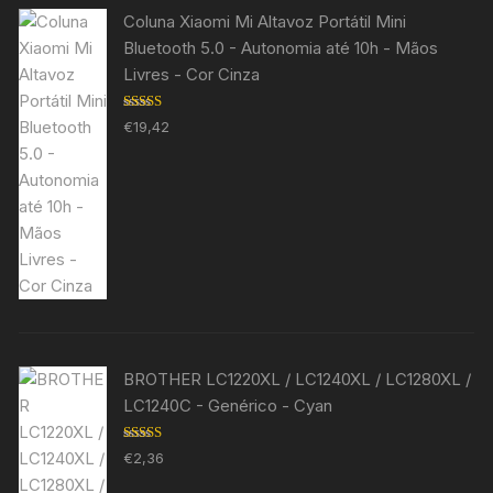
Coluna Xiaomi Mi Altavoz Portátil Mini
Bluetooth 5.0 - Autonomia até 10h - Mãos
Livres - Cor Cinza
Avaliação
€
19,42
5.00
de 5
BROTHER LC1220XL / LC1240XL / LC1280XL /
LC1240C - Genérico - Cyan
Avaliação
€
2,36
5.00
de 5