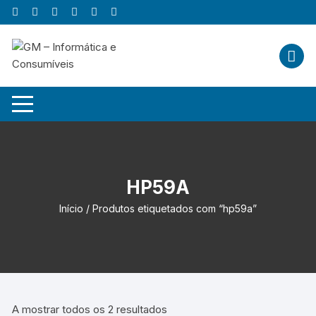
Skip
to
content
HP59A
Início
/ Produtos etiquetados com “hp59a”
A mostrar todos os 2 resultados