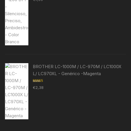
5.00
de 5
BROTHER LC-1000M / LC-970M / LC1000X
L/ LC970XL - Genérico -Magenta
Avaliação
€
2,38
5.00
de 5