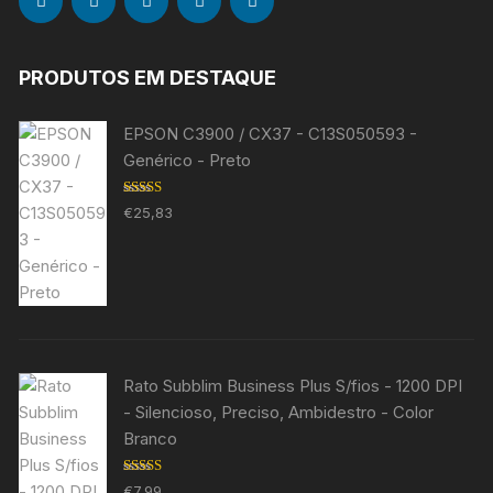
PRODUTOS EM DESTAQUE
EPSON C3900 / CX37 - C13S050593 -
Genérico - Preto
Avaliação
€
25,83
5.00
de 5
Rato Subblim Business Plus S/fios - 1200 DPI
- Silencioso, Preciso, Ambidestro - Color
Branco
Avaliação
€
7,99