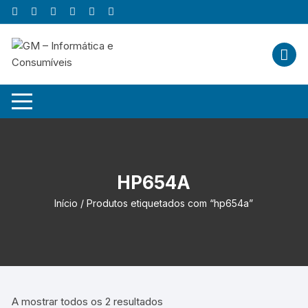
Skip
to
content
HP654A
Início
/ Produtos etiquetados com “hp654a”
A mostrar todos os 2 resultados