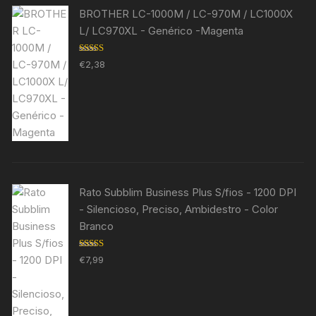
BROTHER LC-1000M / LC-970M / LC1000X
L/ LC970XL - Genérico -Magenta
Avaliação
€
2,38
5.00
de 5
Rato Subblim Business Plus S/fios - 1200 DPI
- Silencioso, Preciso, Ambidestro - Color
Branco
Avaliação
€
7,99
5.00
de 5