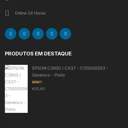
Online 24 Horas
PRODUTOS EM DESTAQUE
EPSON C3900 / CX37 - C13S050593 -
Genérico - Preto
Avaliação
€
25,83
5.00
de 5