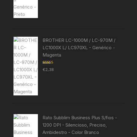
BROTHER LC-1000M / LC-970M /
LC1000X L/ LC970XL - Genérico -
Magenta
Avaliação
€
2,38
5.00
de 5
Rato Subblim Business Plus S/fios -
1200 DPI - Silencioso, Preciso,
Ambidestro - Color Branco