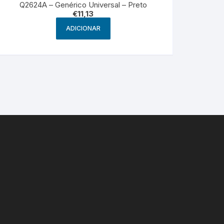
Q2624A – Genérico Universal – Preto
€
11,13
ADICIONAR