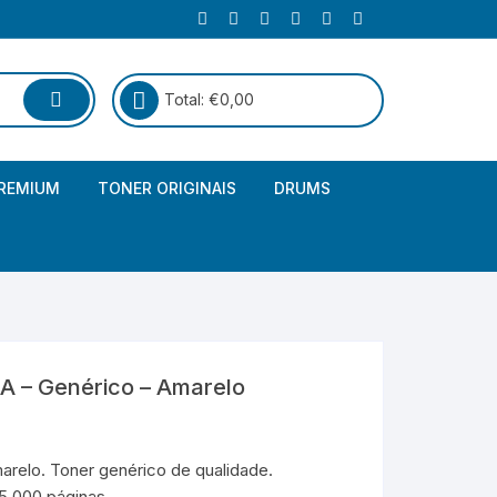
Total:
€
0,00
REMIUM
TONER ORIGINAIS
DRUMS
Canon
Brother – Genérico
HP
Canon – Genérico
Kyocera
Canon – Originais
 – Genérico – Amarelo
Epson – Genéricos
HP – Genérico
relo. Toner genérico de qualidade.
5.000 páginas