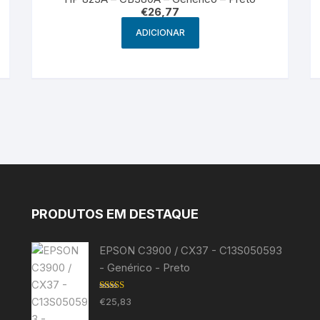
€
26,77
ADICIONAR
PRODUTOS EM DESTAQUE
EPSON C3900 / CX37 - C13S050593
- Genérico - Preto
Avaliação
€
25,83
5.00
de 5