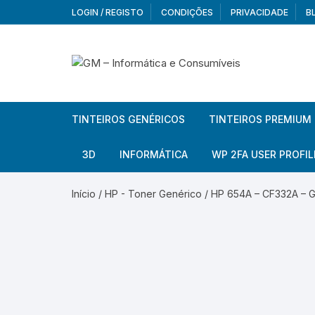
Skip
LOGIN / REGISTO
CONDIÇÕES
PRIVACIDADE
B
to
content
TINTEIROS GENÉRICOS
TINTEIROS PREMIUM
Brother
Brother
3D
INFORMÁTICA
WP 2FA USER PROFIL
Brother – Pack
Epson
Filamentos
Periféricos
Aur
Início
/
HP - Toner Genérico
/ HP 654A – CF332A – G
Canon
HP
Armazenamento externo
Co
Ca
Canon – Pack
Lexmark
Redes e Conetividade
We
Me
Ad
Epson
Rat