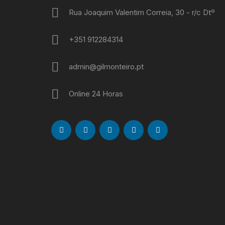
Rua Joaquim Valentim Correia, 30 - r/c Dtº
+351 912284314
admin@gilmonteiro.pt
Online 24 Horas