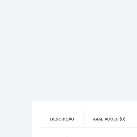
Epson – Pack
Rat
HP
HP – Pack
Lexmark
Lexmark – Pack
DESCRIÇÃO
AVALIAÇÕES (0)