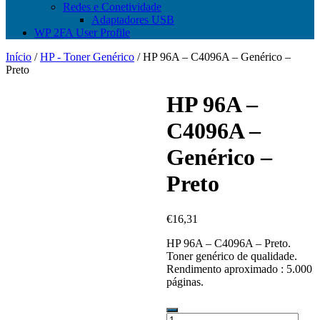
Redes e Conetividade
Adaptadores USB
WP 2FA User Profile
Início
/
HP - Toner Genérico
/ HP 96A – C4096A – Genérico –
Preto
HP 96A –
C4096A –
Genérico –
Preto
€
16,31
HP 96A – C4096A – Preto.
Toner genérico de qualidade.
Rendimento aproximado : 5.000
páginas.
Quantidade