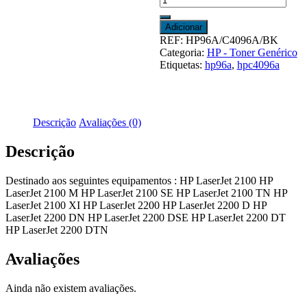
de
HP
Adicionar
96A
REF:
HP96A/C4096A/BK
-
Categoria:
HP - Toner Genérico
C4096A
Etiquetas:
hp96a
,
hpc4096a
-
Genérico
-
Preto
Descrição
Avaliações (0)
Descrição
Destinado aos seguintes equipamentos : HP LaserJet 2100 HP
LaserJet 2100 M HP LaserJet 2100 SE HP LaserJet 2100 TN HP
LaserJet 2100 XI HP LaserJet 2200 HP LaserJet 2200 D HP
LaserJet 2200 DN HP LaserJet 2200 DSE HP LaserJet 2200 DT
HP LaserJet 2200 DTN
Avaliações
Ainda não existem avaliações.