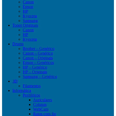
Canon
Epson
HP
Kyocera
Samsung
Toner Originais
Canon
HP
Kyocera
Drums
Brother – Genérico
Canon – Genérico
Canon – Originais
Epson – Genéricos
HP – Genérico
HP – Originais
Samsung – Genérico
3D
Filamentos
Informática
Periféricos
Auriculares
Colunas
WebCam
Ratos com fio