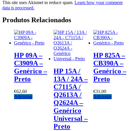
This site uses Akismet to reduce spam.
Learn how your comment
data is processed.
Produtos Relacionados
HP 09A –
HP 825A –
C3909A –
CB390A –
Genérico –
HP 15A /
Genérico –
Preto
13A / 24A –
Preto
C7115A /
€
62,60
€
31,00
Q2613A /
Adicionar
Adicionar
Q2624A –
Genérico
Universal –
Preto