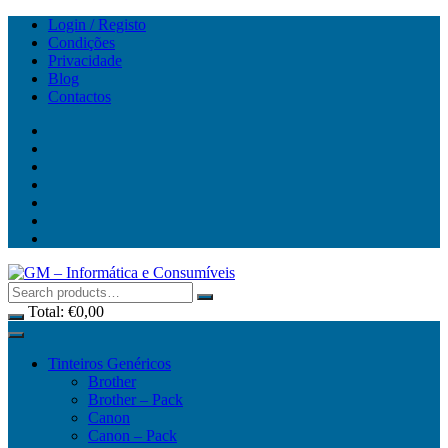
Skip
Login / Registo
to
Condições
content
Privacidade
Blog
Contactos
Total:
€
0,00
Tinteiros Genéricos
Brother
Brother – Pack
Canon
Canon – Pack