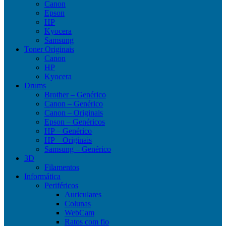
Canon
Epson
HP
Kyocera
Samsung
Toner Originais
Canon
HP
Kyocera
Drums
Brother – Genérico
Canon – Genérico
Canon – Originais
Epson – Genéricos
HP – Genérico
HP – Originais
Samsung – Genérico
3D
Filamentos
Informática
Periféricos
Auriculares
Colunas
WebCam
Ratos com fio