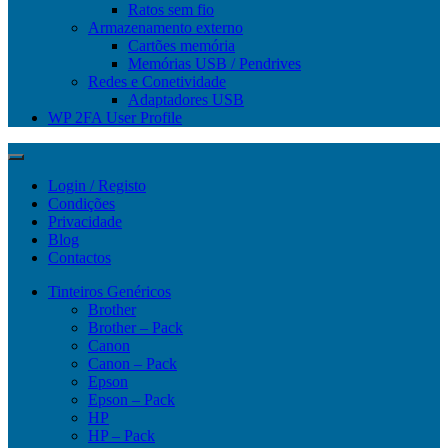
Ratos sem fio
Armazenamento externo
Cartões memória
Memórias USB / Pendrives
Redes e Conetividade
Adaptadores USB
WP 2FA User Profile
Login / Registo
Condições
Privacidade
Blog
Contactos
Tinteiros Genéricos
Brother
Brother – Pack
Canon
Canon – Pack
Epson
Epson – Pack
HP
HP – Pack