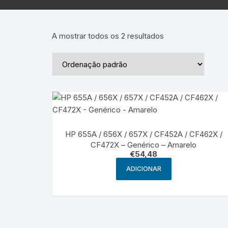
Epson – Pack
Rat
HP
A mostrar todos os 2 resultados
HP – Pack
Lexmark
Lexmark – Pack
HP 655A / 656X / 657X / CF452A / CF462X /
CF472X – Genérico – Amarelo
€
54,48
ADICIONAR