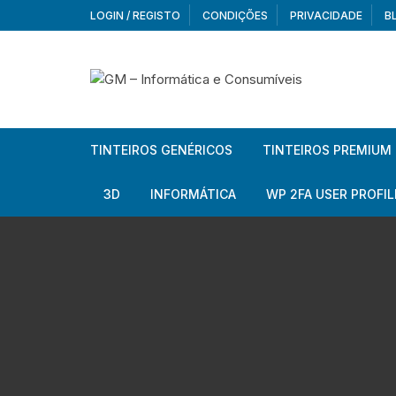
Skip
LOGIN / REGISTO
CONDIÇÕES
PRIVACIDADE
B
to
content
TINTEIROS GENÉRICOS
TINTEIROS PREMIUM
Brother
Brother
3D
INFORMÁTICA
WP 2FA USER PROFIL
Brother – Pack
Epson
Filamentos
Periféricos
Aur
Canon
HP
Armazenamento externo
Co
Ca
Canon – Pack
Lexmark
Redes e Conetividade
We
Me
Ad
Epson
Rat