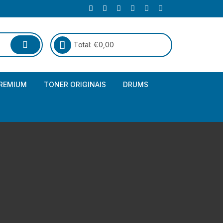
Total:
€
0,00
REMIUM
TONER ORIGINAIS
DRUMS
Canon
Brother – Genérico
HP
Canon – Genérico
Kyocera
Canon – Originais
Epson – Genéricos
HP – Genérico