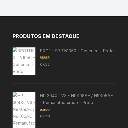
PRODUTOS EM DESTAQUE
BROTHER TN1050 - Genérico - Preto
Avaliação
€
7,52
5.00
de 5
HP 304XL V3 - N9K08AE / N9K06AE
- Remanufacturado - Preto
Avaliação
€
17,13
5.00
de 5