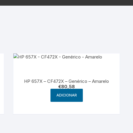
Samsung
Samsun
os sem fio
HP 657X – CF472X – Genérico – Amarelo
€
80,58
ADICIONAR