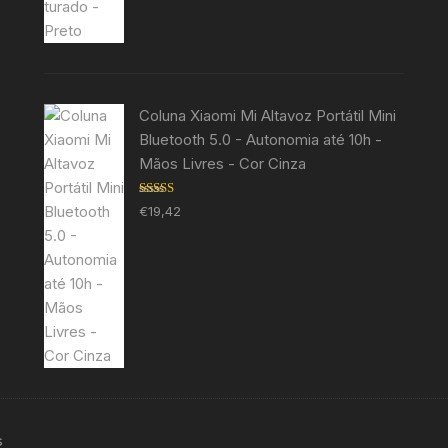
Coluna Xiaomi Mi Altavoz Portátil Mini
Bluetooth 5.0 - Autonomia até 10h -
Mãos Livres - Cor Cinza
Avaliação
€
19,42
5.00
de 5
s