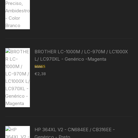
BROTHER LC-1000M / LC-970M / LC1000X
L/ LC970XL - Genérico -Magenta
Avaliação
€
2,38
5.00
de 5
HP 364XL V2 - CN684EE / CB316EE -
Genérico - Preto