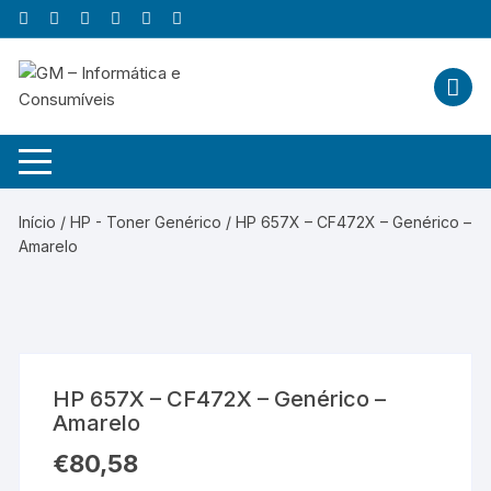
Skip
to
content
Início
/
HP - Toner Genérico
/ HP 657X – CF472X – Genérico –
Amarelo
HP 657X – CF472X – Genérico –
Amarelo
€
80,58