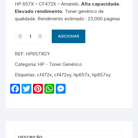
HP 657X – CF472X – Amarelo.
Alta capacidade.
Elevado rendimento
. Toner genérico de
qualidade. Rendimento estimado : 23.000 páginas
Quantidade
ADICIONAR
de
HP
REF:
HP657XGY
657X
-
Categoria:
HP - Toner Genérico
CF472X
Etiquetas:
cf472x
,
cf472xy
,
hp657x
,
hp657xy
-
Genérico
F
T
P
W
M
-
a
w
i
h
e
c
i
n
a
s
Amarelo
e
t
t
t
s
b
t
e
s
e
o
e
r
A
n
o
r
e
p
g
k
s
p
e
t
r
DESCRIÇÃO