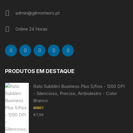
admin@gilmonteiro.pt
Online 24 Horas
PRODUTOS EM DESTAQUE
Rato Subblim Business Plus S/fios - 1200 DPI
- Silencioso, Preciso, Ambidestro - Color
Branco
Avaliação
€
7,99
5.00
de 5