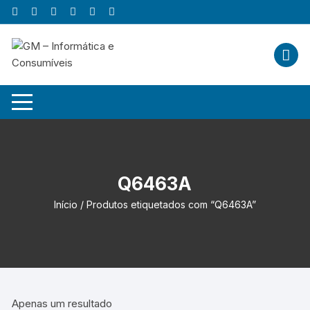
Skip
to
content
Q6463A
Início
/ Produtos etiquetados com “Q6463A”
Apenas um resultado