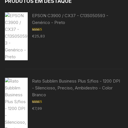
PRODUTOS EM DESTAQUE
EPSON C3900 / CX37 - C13S050593 -
Genérico - Preto
Avaliação
€
25,83
5.00
de 5
Rato Subblim Business Plus S/fios - 1200 DPI
- Silencioso, Preciso, Ambidestro - Color
Branco
Avaliação
€
7,99
5.00
de 5