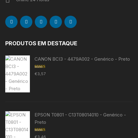
PRODUTOS EM DESTAQUE
CANON BCI3 - 4479A002 - Genérico - Preto
Avaliação
€
3,57
5.00
de 5
EPSON T0801 - C13T08014010 - Genérico -
Preto
Avaliação
€
3,46