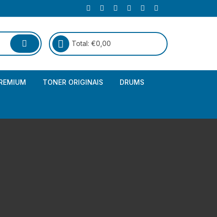
Total:
€
0,00
REMIUM
TONER ORIGINAIS
DRUMS
Canon
Brother – Genérico
HP
Canon – Genérico
Kyocera
Canon – Originais
Epson – Genéricos
HP – Genérico