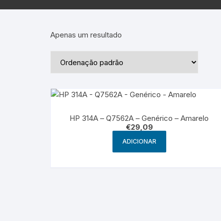
Epson – Pack
Rat
HP
Apenas um resultado
HP – Pack
Lexmark
Lexmark – Pack
HP 314A – Q7562A – Genérico – Amarelo
€
29,09
ADICIONAR