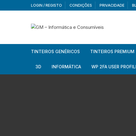
Skip
LOGIN / REGISTO
CONDIÇÕES
PRIVACIDADE
B
to
content
TINTEIROS GENÉRICOS
TINTEIROS PREMIUM
Brother
Brother
3D
INFORMÁTICA
WP 2FA USER PROFIL
Brother – Pack
Epson
Filamentos
Periféricos
Aur
Canon
HP
Armazenamento externo
Co
Ca
Canon – Pack
Lexmark
Redes e Conetividade
We
Me
Ad
Epson
Rat