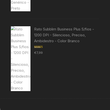
Rato Subblim Business Plus S/fios -
1200 DPI - Silencioso, Preciso,
Ambidestro - Color Branco
Avaliação
€
7,99
5.00
de 5
s