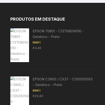
PRODUTOS EM DESTAQUE
EPSON T0801 - C13T08014010 -
Genérico - Preto
Avaliação
€
3,46
5.00
de 5
EPSON C3900 / CX37 - C13S050593
- Genérico - Preto
Avaliação
€
25,83
5.00
de 5