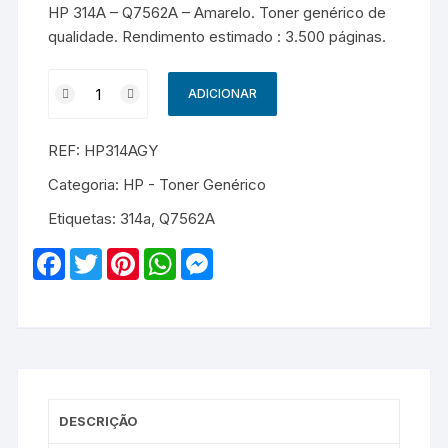
HP 314A – Q7562A – Amarelo. Toner genérico de
qualidade. Rendimento estimado : 3.500 páginas.
Quantidade
ADICIONAR
de
HP
REF:
HP314AGY
314A
-
Categoria:
HP - Toner Genérico
Q7562A
Etiquetas:
314a
,
Q7562A
-
Genérico
F
T
P
W
M
-
a
w
i
h
e
c
i
n
a
s
Amarelo
e
t
t
t
s
b
t
e
s
e
o
e
r
A
n
o
r
e
p
g
k
s
p
e
t
r
DESCRIÇÃO