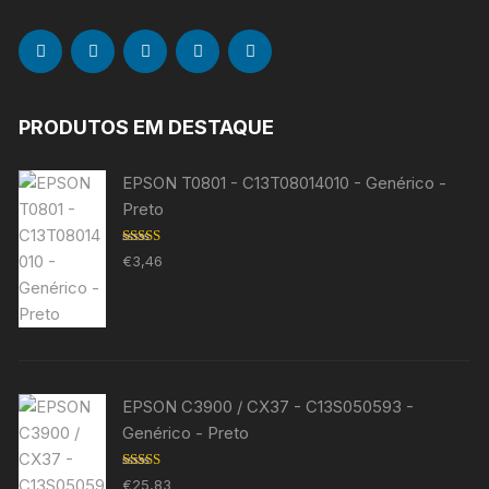
PRODUTOS EM DESTAQUE
EPSON T0801 - C13T08014010 - Genérico -
Preto
Avaliação
€
3,46
5.00
de 5
EPSON C3900 / CX37 - C13S050593 -
Genérico - Preto
Avaliação
€
25,83