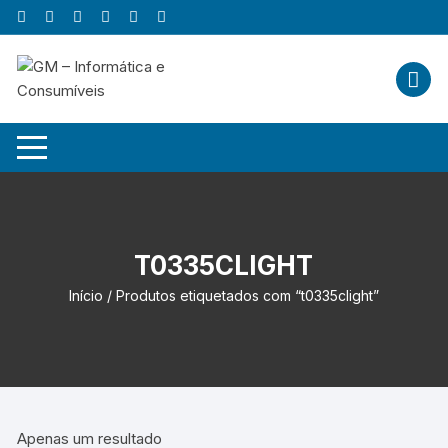
Skip
to
content
T0335CLIGHT
Início
/ Produtos etiquetados com “t0335clight”
Apenas um resultado