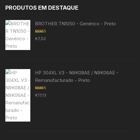
PRODUTOS EM DESTAQUE
BROTHER TN1050 - Genérico - Preto
Avaliação
€
7,52
5.00
de 5
HP 304XL V3 - N9K08AE / N9K06AE -
Remanufacturado - Preto
Avaliação
€
17,13
5.00
de 5