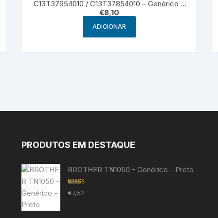
C13T37954010 / C13T37854010 – Genérico –
€
8,10
Cyan Light
ADICIONAR
PRODUTOS EM DESTAQUE
BROTHER TN1050 - Genérico - Preto
Avaliação
€
7,52
5.00
de 5