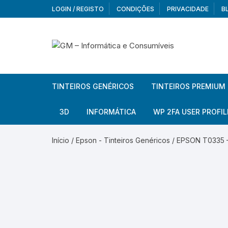
Skip
LOGIN / REGISTO
CONDIÇÕES
PRIVACIDADE
B
to
content
TINTEIROS GENÉRICOS
TINTEIROS PREMIUM
Brother
Brother
3D
INFORMÁTICA
WP 2FA USER PROFIL
Brother – Pack
Epson
Filamentos
Periféricos
Aur
Início
/
Epson - Tinteiros Genéricos
/ EPSON T0335 –
Canon
HP
Armazenamento externo
Co
Ca
Canon – Pack
Lexmark
Redes e Conetividade
We
Me
Ad
Epson
Rat