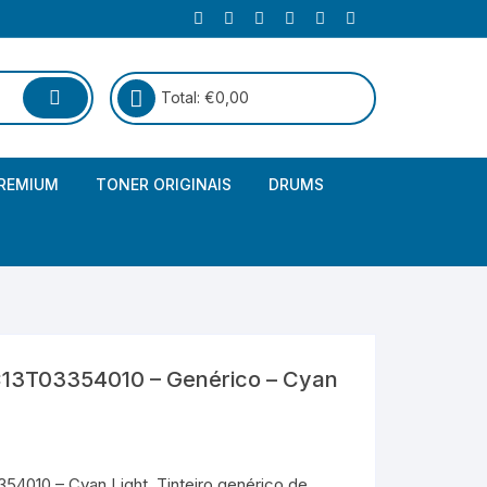
Total:
€
0,00
REMIUM
TONER ORIGINAIS
DRUMS
Canon
Brother – Genérico
HP
Canon – Genérico
Kyocera
Canon – Originais
13T03354010 – Genérico – Cyan
Epson – Genéricos
HP – Genérico
4010 – Cyan Light. Tinteiro genérico de