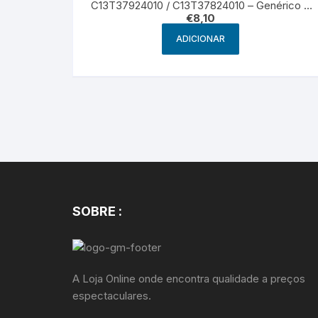
C13T37924010 / C13T37824010 – Genérico –
€
8,10
Cyan
ADICIONAR
SOBRE :
A Loja Online onde encontra qualidade a preços
espectaculares.