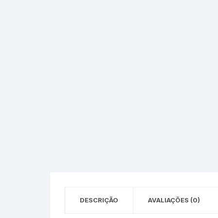
Epson – Pack
Rat
HP
HP – Pack
Lexmark
Lexmark – Pack
DESCRIÇÃO
AVALIAÇÕES (0)