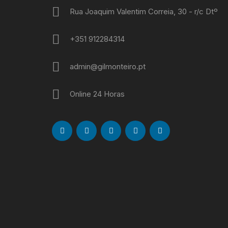
Rua Joaquim Valentim Correia, 30 - r/c Dtº
+351 912284314
admin@gilmonteiro.pt
Online 24 Horas