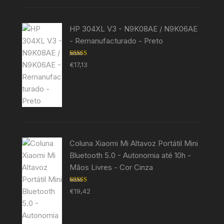
HP 304XL V3 - N9K08AE / N9K06AE
- Remanufacturado - Preto
Avaliação
€
17,13
5.00
de 5
Coluna Xiaomi Mi Altavoz Portátil Mini
Bluetooth 5.0 - Autonomia até 10h -
Mãos Livres - Cor Cinza
Avaliação
€
19,42
5.00
de 5