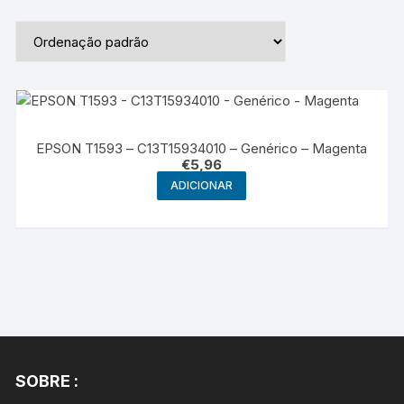
EPSON T1593 – C13T15934010 – Genérico – Magenta
€
5,96
ADICIONAR
SOBRE :