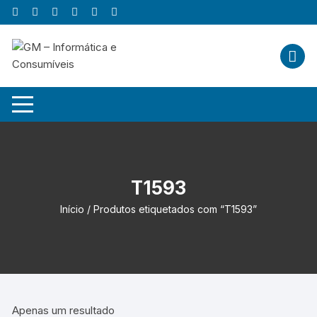
Skip
to
content
T1593
Início
/ Produtos etiquetados com “T1593”
Apenas um resultado