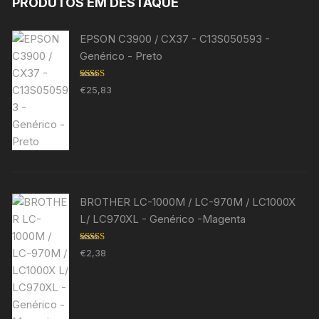
PRODUTOS EM DESTAQUE
EPSON C3900 / CX37 - C13S050593 -
Genérico - Preto
Avaliação
€
25,83
5.00
de 5
BROTHER LC-1000M / LC-970M / LC1000X
L/ LC970XL - Genérico -Magenta
Avaliação
€
2,38
5.00
de 5