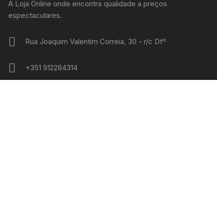
A Loja Online onde encontra qualidade a preços
espectaculares.
Rua Joaquim Valentim Correia, 30 - r/c Dtº
+351 912284314
admin@gilmonteiro.pt
Online 24 Horas
PRODUTOS EM DESTAQUE
EPSON C3900 / CX37 - C13S050593 -