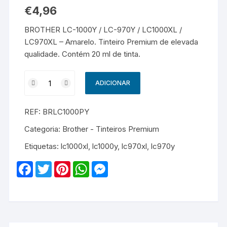
€
4,96
BROTHER LC-1000Y / LC-970Y / LC1000XL /
LC970XL – Amarelo. Tinteiro Premium de elevada
qualidade. Contém 20 ml de tinta.
Quantidade
ADICIONAR
de
BROTHER
REF:
BRLC1000PY
LC-
1000Y
Categoria:
Brother - Tinteiros Premium
/
Etiquetas:
lc1000xl
,
lc1000y
,
lc970xl
,
lc970y
LC-
970Y
F
T
P
W
M
/
a
w
i
h
e
c
i
n
a
s
LC1000XL
e
t
t
t
s
/
b
t
e
s
e
o
e
r
A
n
LC970XL
o
r
e
p
g
-
k
s
p
e