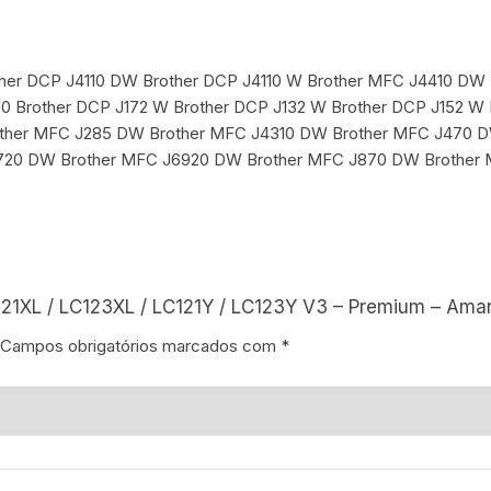
other DCP J4110 DW Brother DCP J4110 W Brother MFC J4410 D
 Brother DCP J172 W Brother DCP J132 W Brother DCP J152 W
other MFC J285 DW Brother MFC J4310 DW Brother MFC J470 
720 DW Brother MFC J6920 DW Brother MFC J870 DW Brother 
121XL / LC123XL / LC121Y / LC123Y V3 – Premium – Amar
Campos obrigatórios marcados com
*