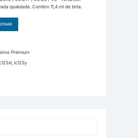
g
HP – Originais
ada qualidade. Contém 11,4 ml de tinta.
Samsung – Genérico
CIONAR
teiros Premium
lc123xl
,
lc123y
M
e
s
s
e
n
g
e