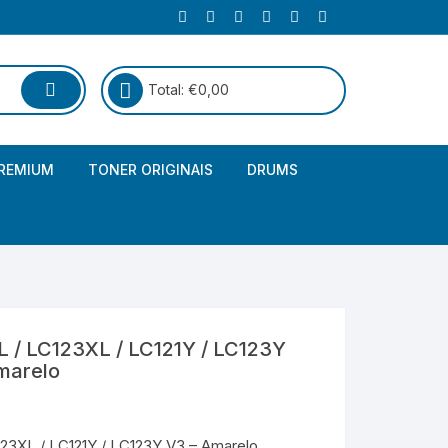
Total:
€
0,00
REMIUM
TONER ORIGINAIS
DRUMS
Canon
Brother – Genérico
HP
Canon – Genérico
Kyocera
Canon – Originais
/ LC123XL / LC121Y / LC123Y
Epson – Genéricos
marelo
HP – Genérico
3XL / LC121Y / LC123Y V3 – Amarelo.