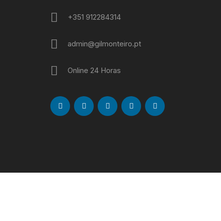
+351 912284314
admin@gilmonteiro.pt
Online 24 Horas