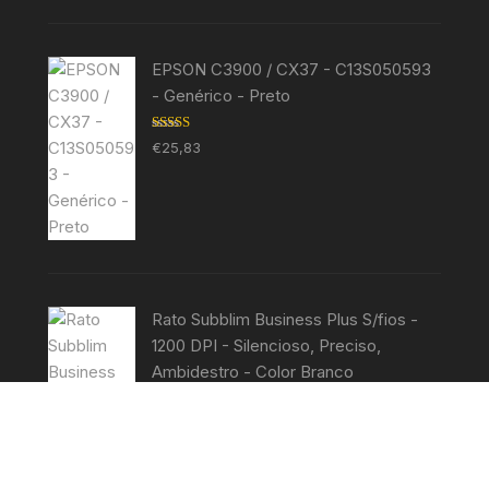
EPSON C3900 / CX37 - C13S050593
- Genérico - Preto
Avaliação
€
25,83
5.00
de 5
Rato Subblim Business Plus S/fios -
1200 DPI - Silencioso, Preciso,
Ambidestro - Color Branco
Avaliação
€
7,99
5.00
de 5