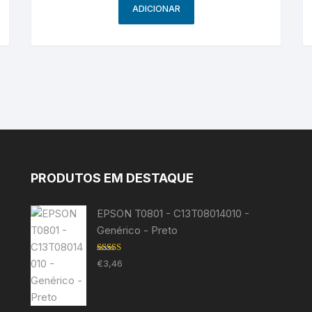
ADICIONAR
PRODUTOS EM DESTAQUE
EPSON T0801 - C13T08014010 -
Genérico - Preto
Avaliação
€
3,46
5.00
de 5