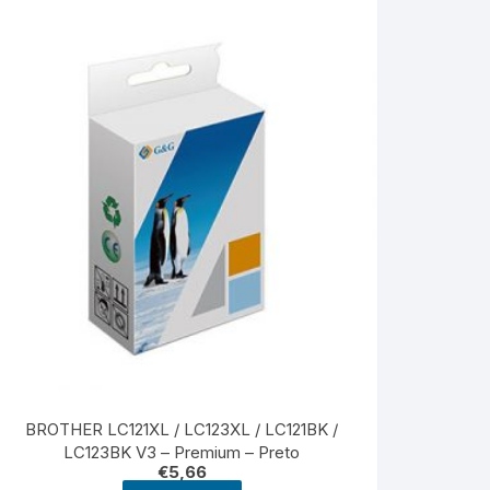
BROTHER LC121XL / LC123XL / LC121BK /
LC123BK V3 – Premium – Preto
€
5,66