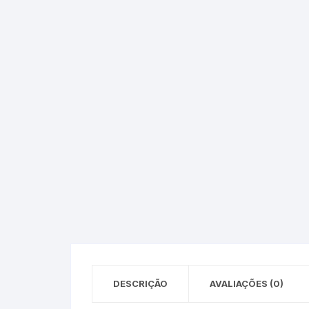
Epson – Pack
Rat
HP
HP – Pack
Lexmark
Lexmark – Pack
DESCRIÇÃO
AVALIAÇÕES (0)