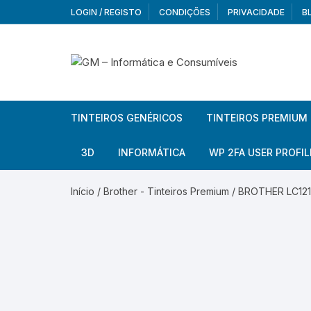
Skip
LOGIN / REGISTO
CONDIÇÕES
PRIVACIDADE
B
to
content
TINTEIROS GENÉRICOS
TINTEIROS PREMIUM
Brother
Brother
3D
INFORMÁTICA
WP 2FA USER PROFIL
Brother – Pack
Epson
Filamentos
Periféricos
Aur
Início
/
Brother - Tinteiros Premium
/ BROTHER LC121X
Canon
HP
Armazenamento externo
Co
Ca
Canon – Pack
Lexmark
Redes e Conetividade
We
Me
Ad
Epson
Rat