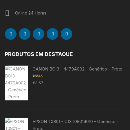
Online 24 Horas
PRODUTOS EM DESTAQUE
CANON BCI3 - 4479A002 - Genérico - Preto
Avaliação
€
3,57
5.00
de 5
EPSON T0801 - C13T08014010 - Genérico -
Preto