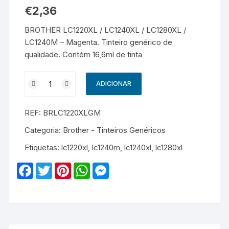
€
2,36
BROTHER LC1220XL / LC1240XL / LC1280XL /
LC1240M – Magenta. Tinteiro genérico de
qualidade. Contém 16,6ml de tinta
Quantidade
ADICIONAR
de
BROTHER
REF:
BRLC1220XLGM
LC1220XL
/
Categoria:
Brother - Tinteiros Genéricos
LC1240XL
Etiquetas:
lc1220xl
,
lc1240m
,
lc1240xl
,
lc1280xl
/
LC1280XL
F
T
P
W
M
/
a
w
i
h
e
c
i
n
a
s
LC1240M
e
t
t
t
s
-
b
t
e
s
e
o
e
r
A
n
Genérico
o
r
e
p
g
-
k
s
p
e