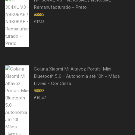
Remanufacturado - Preto
Avaliação
€
17,13
5.00
de 5
Coluna Xiaomi Mi Altavoz Portátil Mini
Bluetooth 5.0 - Autonomia até 10h - Mãos
Livres - Cor Cinza
Avaliação
€
19,42
5.00
de 5