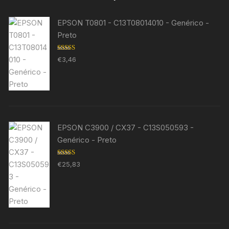
EPSON T0801 - C13T08014010 - Genérico -
Preto
Avaliação
€
3,46
5.00
de 5
EPSON C3900 / CX37 - C13S050593 -
Genérico - Preto
Avaliação
€
25,83
5.00
de 5