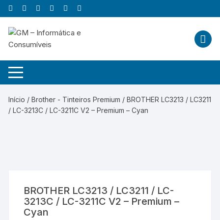
Skip
to
content
Início
/
Brother - Tinteiros Premium
/ BROTHER LC3213 / LC3211
/ LC-3213C / LC-3211C V2 – Premium – Cyan
BROTHER LC3213 / LC3211 / LC-
3213C / LC-3211C V2 – Premium –
Cyan