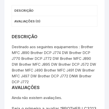
t
r
-
Premium
DESCRIÇÃO
-
Cyan
AVALIAÇÕES (0)
DESCRIÇÃO
Destinado aos seguintes equipamentos : Brother
MFC J890 Brother DCP J774 DW Brother DCP
J770 Brother DCP J772 DW Brother MFC J890
DW Brother MFC J895 DW Brother DCP J572 DW
Brother MFC J490 Brother MFC J491 DW Brother
MFC J497 DW Brother DCP J772 DNW Brother
DCP J772
AVALIAÇÕES
Ainda não existem avaliações.
Seja o primeiro a avaliar “BROTHER LC3213