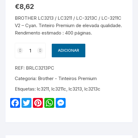
€
8,62
BROTHER LC3213 / LC3211 / LC-3213C / LC-3211C
V2 – Cyan. Tinteiro Premium de elevada qualidade.
Rendimento estimado : 400 páginas.
Quantidade
ADICIONAR
de
BROTHER
REF:
BRLC3213PC
LC3213
/
Categoria:
Brother - Tinteiros Premium
LC3211
Etiquetas:
lc3211
,
lc3211c
,
lc3213
,
lc3213c
/
LC-
F
T
P
W
M
3213C
a
w
i
h
e
c
i
n
a
s
/
e
t
t
t
s
LC-
b
t
e
s
e
o
e
r
A
n
3211C
o
r
e
p
g
V2
k
s
p
e